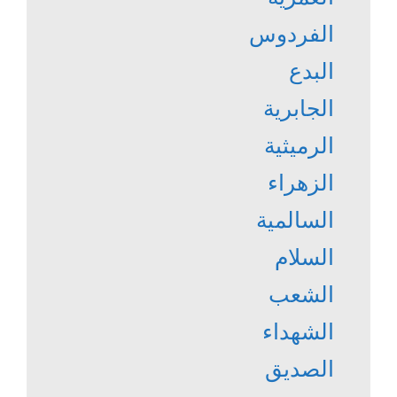
الفردوس
البدع
الجابرية
الرميثية
الزهراء
السالمية
السلام
الشعب
الشهداء
الصديق