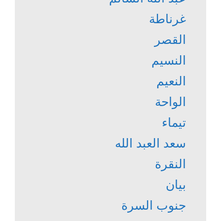
غرناطة
القصر
النسيم
النعيم
الواحة
تيماء
سعد العبد الله
النقرة
بيان
جنوب السرة