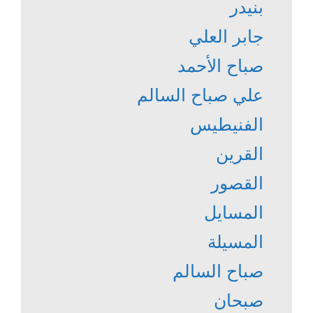
بنيدر
جابر العلي
صباح الأحمد
علي صباح السالم
الفنيطيس
القرين
القصور
المسايل
المسيلة
صباح السالم
صبحان