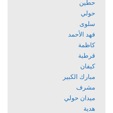
حطين
حولي
سلوى
فهد الأحمد
كاظمة
قرطبة
كيفان
مبارك الكبير
مشرف
ميدان حولي
هدية