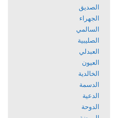
الصديق
الجهراء
السالمي
الصليبية
العبدلي
العيون
الخالدية
الدسمة
الدعية
الدوحة
الروضة