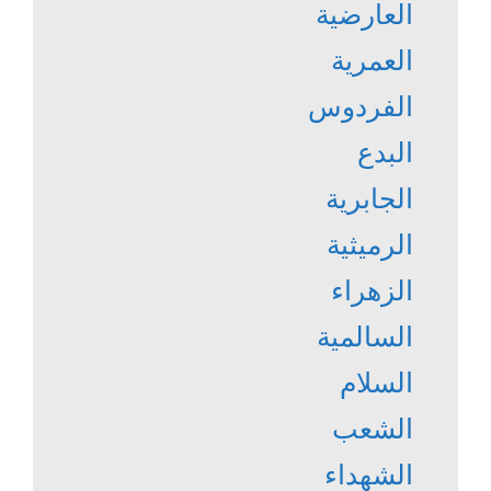
العارضية
العمرية
الفردوس
البدع
الجابرية
الرميثية
الزهراء
السالمية
السلام
الشعب
الشهداء