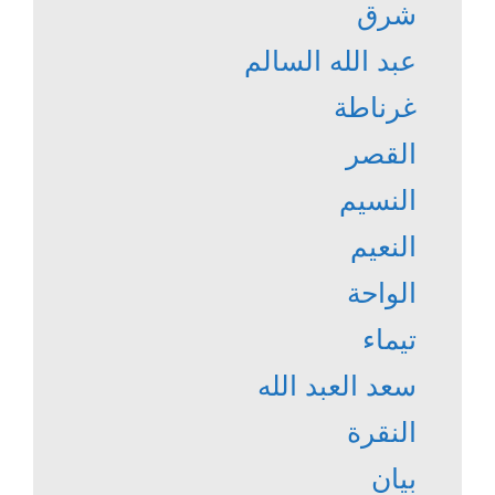
شرق
عبد الله السالم
غرناطة
القصر
النسيم
النعيم
الواحة
تيماء
سعد العبد الله
النقرة
بيان