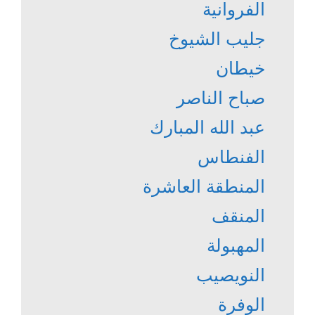
الفروانية
جليب الشيوخ
خيطان
صباح الناصر
عبد الله المبارك
الفنطاس
المنطقة العاشرة
المنقف
المهبولة
النويصيب
الوفرة