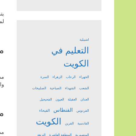
يت
لم
اشبيلية
م
التعليم في
الكويت
مد
الجهراء
الرحاب
الزهراء
السرة
وا
الشعب
الشهداء
الصباحية
الصليبخات
العدان
العقيلة
العيون
الفحيحيل
الفنطاس
م
الفيحاء
الفردوس
الكويت
القادسية
القرين
مد
المنصورية
المنطقة العاشرة
النزهة