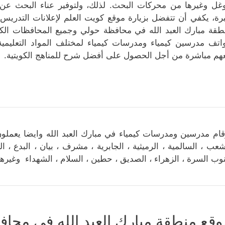
غل وغيرها من محركات البحث. لذلك، ولتوفير عناء البحث عن
رة، يكفي أن تتفضل بزيارة موقع كويت العلم لإعلانات التدريس
طقة مبارك العبد الله في محافظة حولي وجميع المحافظات الكويت
اتف مدرسين كيمياء ومدرسات كيمياء لمختلف المواد التعليمية
هم مباشرة من أجل الحصول على أفضل شرح للمناهج الكويتية.
قام مدرسين ومدرسات كيمياء في مبارك العبد الله وايضا يعملو
شعب ، السالمية ، الرميثية ، الجابرية ، مشرف ، بيان ، البدع ، ا
وب السرة ، الزهراء ، الصديق ، حطين ، السلام ، الشهداء وغيرها
وقع منطقة مبارك العبد الله في محا