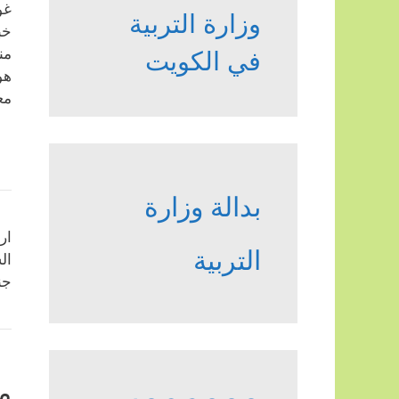
غو
وزارة التربية
خب
من
في الكويت
هو
مع
بدالة وزارة
ار
التربية
ال
جن
م