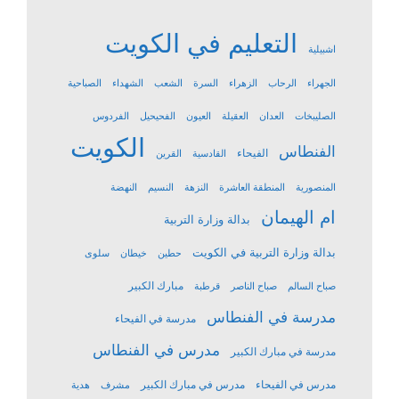
التعليم في الكويت
اشبيلية
الجهراء
الرحاب
الزهراء
السرة
الشعب
الشهداء
الصباحية
الصليبخات
العدان
العقيلة
العيون
الفحيحيل
الفردوس
الكويت
الفنطاس
الفيحاء
القادسية
القرين
المنصورية
المنطقة العاشرة
النزهة
النسيم
النهضة
ام الهيمان
بدالة وزارة التربية
بدالة وزارة التربية في الكويت
حطين
خيطان
سلوى
مبارك الكبير
صباح السالم
صباح الناصر
قرطبة
مدرسة في الفنطاس
مدرسة في الفيحاء
مدرس في الفنطاس
مدرسة في مبارك الكبير
مدرس في الفيحاء
مدرس في مبارك الكبير
مشرف
هدية