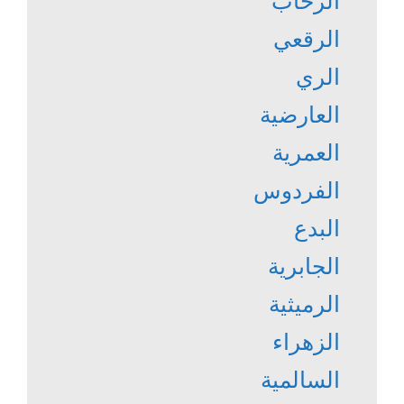
الرحاب
الرقعي
الري
العارضية
العمرية
الفردوس
البدع
الجابرية
الرميثية
الزهراء
السالمية