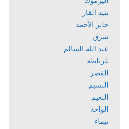
اليرموك
بنيد القار
جابر الأحمد
شرق
عبد الله السالم
غرناطة
القصر
النسيم
النعيم
الواحة
تيماء