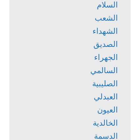
السلام
الشعب
الشهداء
الصديق
الجهراء
السالمي
الصليبية
العبدلي
العيون
الخالدية
الدسمة