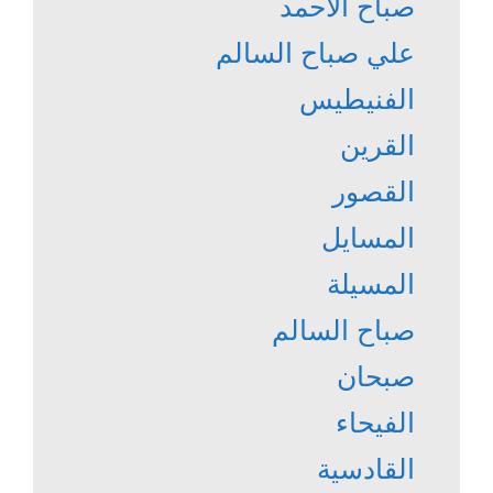
صباح الأحمد
علي صباح السالم
الفنيطيس
القرين
القصور
المسايل
المسيلة
صباح السالم
صبحان
الفيحاء
القادسية