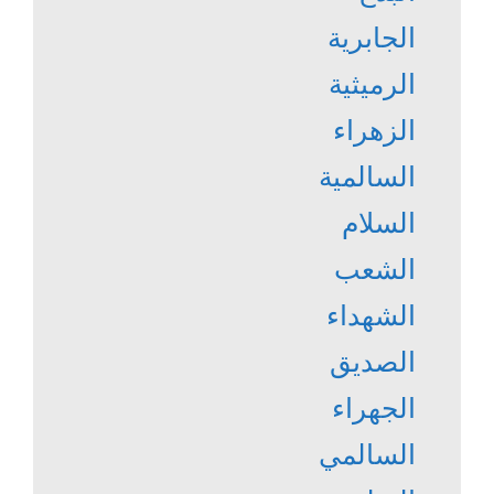
الجابرية
الرميثية
الزهراء
السالمية
السلام
الشعب
الشهداء
الصديق
الجهراء
السالمي