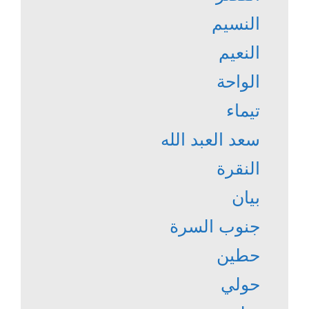
النسيم
النعيم
الواحة
تيماء
سعد العبد الله
النقرة
بيان
جنوب السرة
حطين
حولي