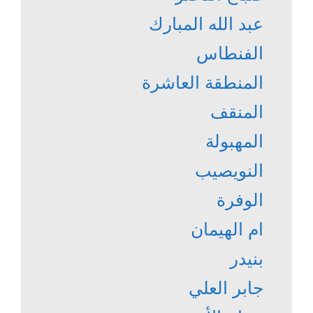
عبد الله المبارك
الفنطاس
المنطقة العاشرة
المنقف
المهبولة
النويصيب
الوفرة
ام الهيمان
بنيدر
جابر العلي