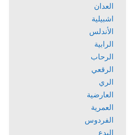
العدان
اشبيلية
الأندلس
الرابية
الرحاب
الرقعي
الري
العارضية
العمرية
الفردوس
البدع