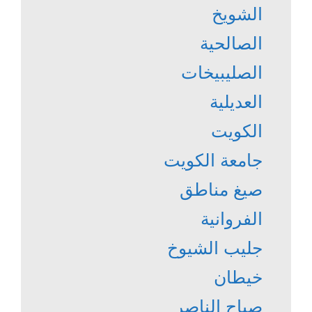
الشويخ
الصالحية
الصليبيخات
العديلية
الكويت
جامعة الكويت
صيغ مناطق
الفروانية
جليب الشيوخ
خيطان
صباح الناصر