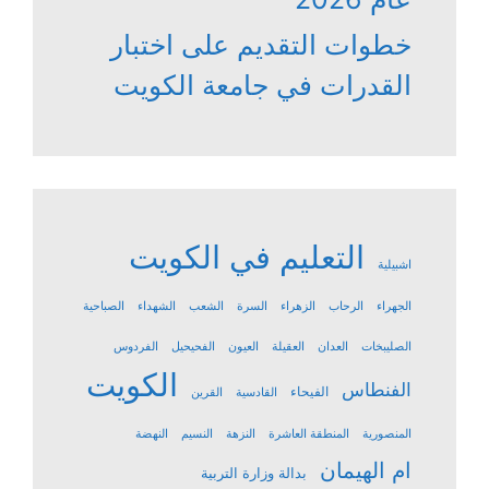
خطوات التقديم على اختبار
القدرات في جامعة الكويت
التعليم في الكويت
اشبيلية
الجهراء
الرحاب
الزهراء
السرة
الشعب
الشهداء
الصباحية
الصليبخات
العدان
العقيلة
العيون
الفحيحيل
الفردوس
الكويت
الفنطاس
الفيحاء
القادسية
القرين
المنصورية
المنطقة العاشرة
النزهة
النسيم
النهضة
ام الهيمان
بدالة وزارة التربية