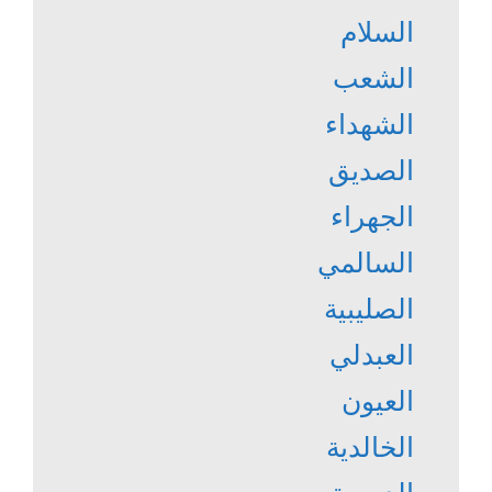
السلام
الشعب
الشهداء
الصديق
الجهراء
السالمي
الصليبية
العبدلي
العيون
الخالدية