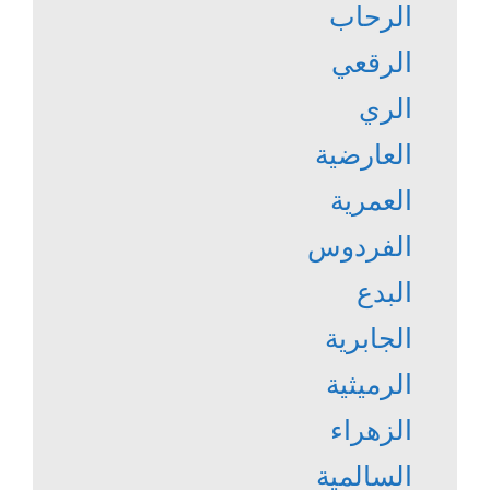
الرحاب
الرقعي
الري
العارضية
العمرية
الفردوس
البدع
الجابرية
الرميثية
الزهراء
السالمية