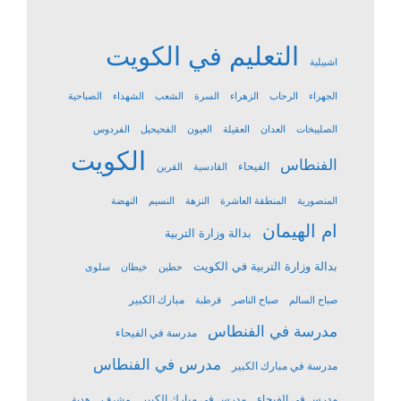
التعليم في الكويت
اشبيلية
الجهراء
الرحاب
الزهراء
السرة
الشعب
الشهداء
الصباحية
الصليبخات
العدان
العقيلة
العيون
الفحيحيل
الفردوس
الكويت
الفنطاس
الفيحاء
القادسية
القرين
المنصورية
المنطقة العاشرة
النزهة
النسيم
النهضة
ام الهيمان
بدالة وزارة التربية
بدالة وزارة التربية في الكويت
حطين
خيطان
سلوى
مبارك الكبير
صباح السالم
صباح الناصر
قرطبة
مدرسة في الفنطاس
مدرسة في الفيحاء
مدرس في الفنطاس
مدرسة في مبارك الكبير
مدرس في الفيحاء
مدرس في مبارك الكبير
مشرف
هدية