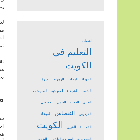
يم
لد
من
ال
اشبيلية
نم
التعليم في
نق
الكويت
هد
بج
الجهراء
الرحاب
الزهراء
السرة
الشعب
الشهداء
الصباحية
الصليبخات
م
العدان
العقيلة
العيون
الفحيحيل
الفنطاس
الفيحاء
الفردوس
سو
الكويت
اح
القادسية
القرين
هن
المنصورية
المنطقة العاشرة
النزهة