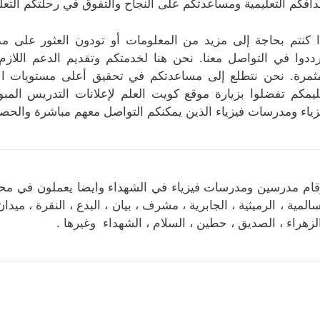
دافكم التعليمية ومساعدتكم على النجاح والتفوق في رحلتكم التعلي
ا كنتم بحاجة إلى مزيد من المعلومات أو تودون العثور على مد
رددوا في التواصل معنا. نحن هنا لخدمتكم وتقديم الدعم اللازم
ثمرة. نحن نتطلع إلى مساعدتكم في تحقيق أعلى مستويات الأد
ليمكم تفضلوا بزيارة موقع كويت العلم لإعلانات التدريس الم
زياء ومدرسات فيزياء الذين يمكنكم التواصل معهم مباشرة والحص
قام مدرسين ومدرسات فيزياء في الشهداء وايضا يعملون في محا
سالمية ، الرميثية ، الجابرية ، مشرف ، بيان ، البدع ، النقرة ، مي
الزهراء ، الصديق ، حطين ، السلام ، الشهداء وغيرها .