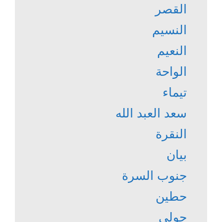
القصر
النسيم
النعيم
الواحة
تيماء
سعد العبد الله
النقرة
بيان
جنوب السرة
حطين
حولي