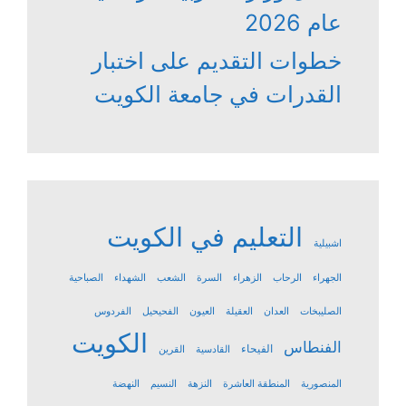
عام 2026
خطوات التقديم على اختبار
القدرات في جامعة الكويت
التعليم في الكويت
اشبيلية
الجهراء
الرحاب
الزهراء
السرة
الشعب
الشهداء
الصباحية
الصليبخات
العدان
العقيلة
العيون
الفحيحيل
الفردوس
الكويت
الفنطاس
الفيحاء
القادسية
القرين
المنصورية
المنطقة العاشرة
النزهة
النسيم
النهضة