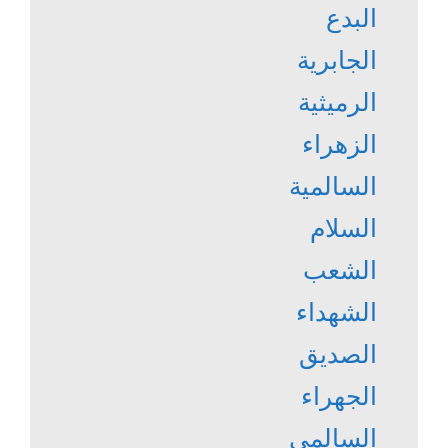
البدع
الجابرية
الرميثية
الزهراء
السالمية
السلام
الشعب
الشهداء
الصديق
الجهراء
السالمي