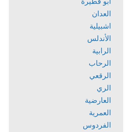
أبو فطيرة
العدان
اشبيلية
الأندلس
الرابية
الرحاب
الرقعي
الري
العارضية
العمرية
الفردوس