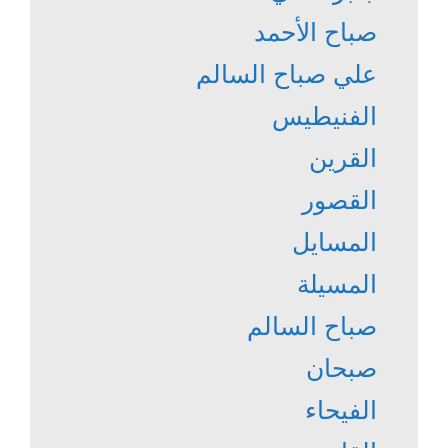
صباح الأحمد
علي صباح السالم
الفنيطيس
القرين
القصور
المسايل
المسيلة
صباح السالم
صبحان
الفيحاء