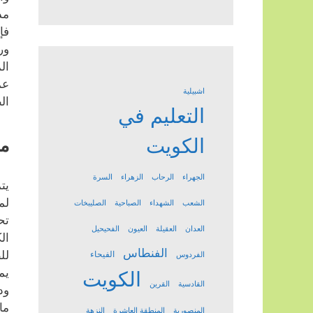
مد
فإ
ور
ال
عم
اشبيلية
ال
التعليم في
الكويت
مد
الجهراء
الرحاب
الزهراء
السرة
يت
لم
الشعب
الشهداء
الصباحية
الصليبخات
تح
العدان
العقيلة
العيون
الفحيحيل
ال
الفنطاس
لل
الفيحاء
الفردوس
يم
الكويت
القادسية
القرين
ود
ما
المنصورية
المنطقة العاشرة
النزهة