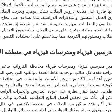
رسة فيزياء بالقدرة على تعليم جميع المستويات والأعمار لامتلاك
نها قادرة على متابعة دروس الطلاب بشكل يومي، وتدريب الطلاب
ق العمل المطبوع والمذكرات الدراسية، مما يساعد على نجاح ا
معلمون والمعلمات بمهارات تعليمية متقدمة ومتنوعة، إذ يستخ
لية التعلم ممتعة ومثيرة، على سبيل المثال، يستطيعون التعديل 
طلاب ومستوياتهم الفردية، مما يساعدهم على الاستفادة القصوى
رسين فيزياء ومدرسات فيزياء في منطقة ال
ميز مدرسين فيزياء ومدرسات فيزياء محافظة الفروانية بدعم 
راقبة تقدم كل طالب، وتحديد نقاط الضعف والقوة التي يجب التركي
قيق أهدافهم الأكاديمية. وعن الأساتذة والمعلمات في محافظة ال
كويتية بسبب استخدامهم للمصادر التعليمية المحدثة والمناسبة، و
طلاب. عندما نلقي نظرة على جودة التدريس والخبرات الواسعة
كن أن تتأكد من تحقيق أفضل النتائج التعليمية للطلاب، وذلك 
عم أكبر عدد ممكن من الطلاب في منطقة الاندلس. في حال
هرين وذوي خبرة، يمكنك الذهاب إلى الإنترنت ووسائل التواصل