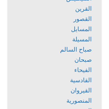
القرين
القصور
المسايل
المسيلة
صباح السالم
صبحان
الفيحاء
القادسية
القيروان
المنصورية