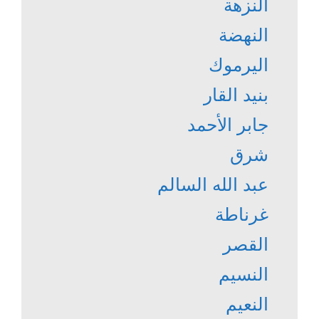
النزهة
النهضة
اليرموك
بنيد القار
جابر الأحمد
شرق
عبد الله السالم
غرناطة
القصر
النسيم
النعيم