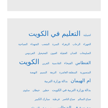
التعليم في الكويت
اشبيلية
الجهراء
الرحاب
الزهراء
السرة
الشعب
الشهداء
الصباحية
الصليبخات
العدان
العقيلة
العيون
الفحيحيل
الفردوس
الكويت
الفنطاس
الفيحاء
القادسية
القرين
المنصورية
المنطقة العاشرة
النزهة
النسيم
النهضة
ام الهيمان
بدالة وزارة التربية
بدالة وزارة التربية في الكويت
حطين
خيطان
سلوى
مبارك الكبير
صباح السالم
صباح الناصر
قرطبة
مدرسة في الفنطاس
مدرسة في الفيحاء