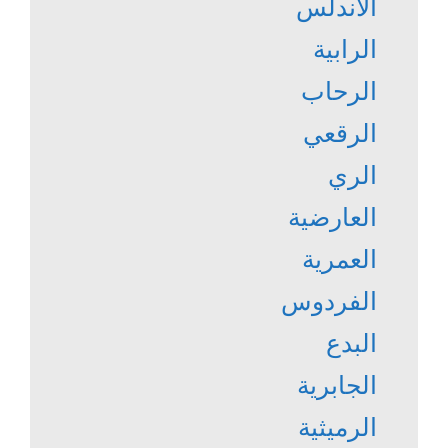
الأندلس
الرابية
الرحاب
الرقعي
الري
العارضية
العمرية
الفردوس
البدع
الجابرية
الرميثية