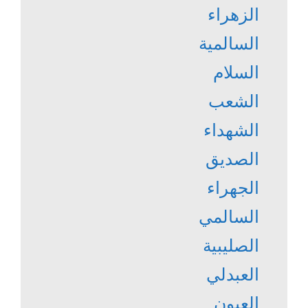
الزهراء
السالمية
السلام
الشعب
الشهداء
الصديق
الجهراء
السالمي
الصليبية
العبدلي
العيون