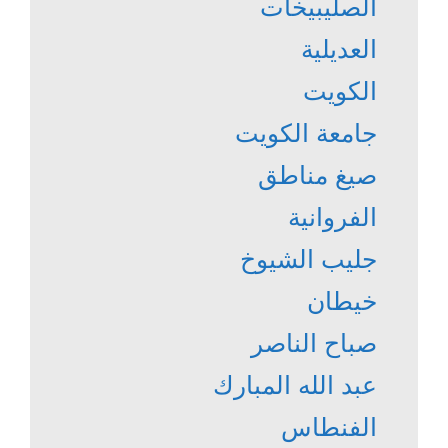
الصليبيخات
العديلية
الكويت
جامعة الكويت
صيغ مناطق
الفروانية
جليب الشيوخ
خيطان
صباح الناصر
عبد الله المبارك
الفنطاس