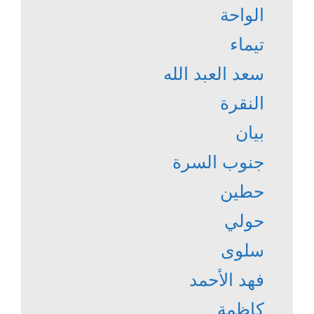
الواحة
تيماء
سعد العبد الله
النقرة
بيان
جنوب السرة
حطين
حولي
سلوى
فهد الأحمد
كاظمة