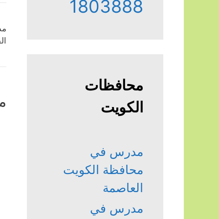
1803888
مد
ال
محافظات
م
الكويت
مدرس في
محافظة الكويت
العاصمة
مدرس في