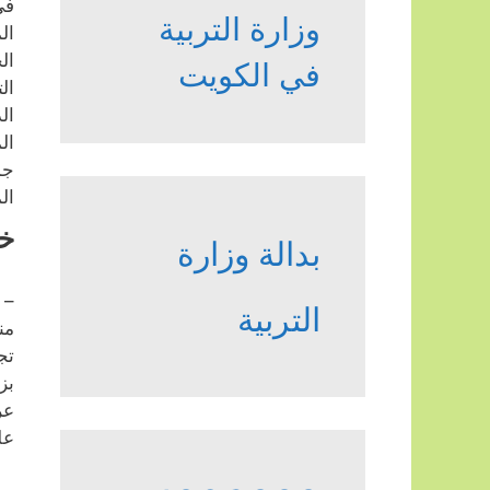
في
وزارة التربية
ال
ال
في الكويت
ال
ال
ال
جم
ال
خد
بدالة وزارة
– 
التربية
من
تج
بز
عر
عل