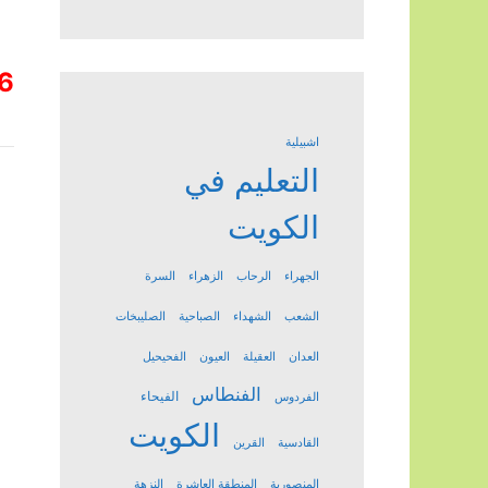
6
اشبيلية
التعليم في
الكويت
الجهراء
الرحاب
الزهراء
السرة
الشعب
الشهداء
الصباحية
الصليبخات
العدان
العقيلة
العيون
الفحيحيل
الفنطاس
الفيحاء
الفردوس
الكويت
القادسية
القرين
المنصورية
المنطقة العاشرة
النزهة