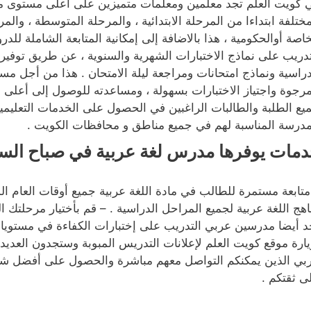
 كويت العلم تجد معلمين ومعلمات متميزين على أعلى مستوى من ا
مختلفة ابتداءا من المرحلة الابتدائية ، والمرحلة المتوسطة ، والمر
خاصة أوالحكومية ، هذا بالاضافة إلى إمكانية المتابعة الشاملة للد
تدريب على نماذج الاختبارات الشهرية والسنوية ، عن طريق توفير
دراسية ونماذج امتحانات ومراجعة ليلة الامتحان . هذا من أجل م
مرجوة واجتياز الاختبارات بسهولة ، ومساعدته للوصول إلى أعلى 
يع الطلبة والطالبات الراغبين في الحصول على الخدمات التعليمية
مدرسة المناسبة لهم في جميع مناطق و محافظات الكويت .
مات يوفرها مدرس لغة عربية في صباح الس
متابعة مستمرة للطالب في مادة اللغة عربية جميع أوقات العام ا
اهج اللغة عربية لجميع المراحل الدراسية . – قم بأختيار مرحلتك
د أيضا مدرسين عربي التدريب على إختبارات الكفاءة في مستويات
يارة موقع كويت العلم لإعلانات التدريس المبوبة وستجدون العد
بي الذين يمكنكم التواصل معهم مباشرة والحصول على أفضل شرح ل
ى ثقتكم .