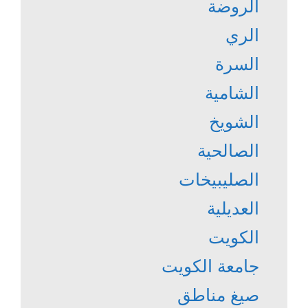
الروضة
الري
السرة
الشامية
الشويخ
الصالحية
الصليبيخات
العديلية
الكويت
جامعة الكويت
صيغ مناطق