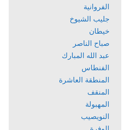
الفروانية
جليب الشيوخ
خيطان
صباح الناصر
عبد الله المبارك
الفنطاس
المنطقة العاشرة
المنقف
المهبولة
النويصيب
الوفرة