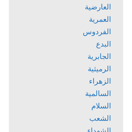
العارضية
العمرية
الفردوس
البدع
الجابرية
الرميثية
الزهراء
السالمية
السلام
الشعب
الشهداء