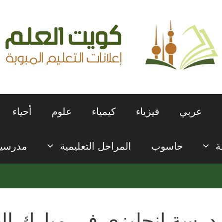
عربي
فيزياء
كيمياء
علوم
أحياء
ة
حاسوب
المراحل التعليمية
مدرسي
درسة انجليزي في مبارك العب