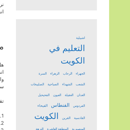
نر
ان
اشبيلية
م
التعليم في
الكويت
هل
ان
الجهراء
الرحاب
الزهراء
السرة
وا
الشعب
الشهداء
الصباحية
الصليبخات
سن
العدان
العقيلة
العيون
الفحيحيل
تق
الفنطاس
الفيحاء
الفردوس
الكويت
1. متابعة مستمرة للطلاب في مادة لغة انجليزي طوال العام الدراسي في منطقة مبارك العبدالله .
القادسية
القرين
2. تدريس جميع مناهج انجليزي لجميع المراحل الدراسية .
المنصورية
المنطقة العاشرة
النزهة