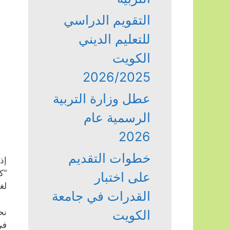
التقويم الدراسي
للتعليم الديني
الكويت
2026/2025
عطل وزارة التربية
الرسمية عام
2026
خطوات التقديم
إذ
“ك
على اختبار
لغ
القدرات في جامعة
نح
الكويت
في