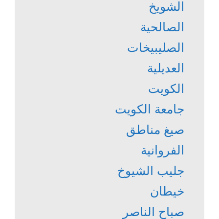
الشويخ
الصالحية
الصليبيخات
العديلية
الكويت
جامعة الكويت
صيغ مناطق
الفروانية
جليب الشيوخ
خيطان
صباح الناصر