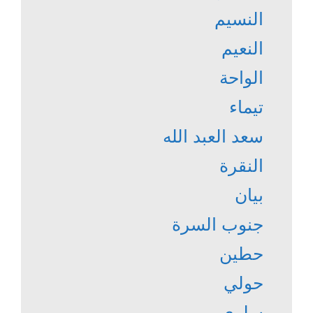
النسيم
النعيم
الواحة
تيماء
سعد العبد الله
النقرة
بيان
جنوب السرة
حطين
حولي
سلوى