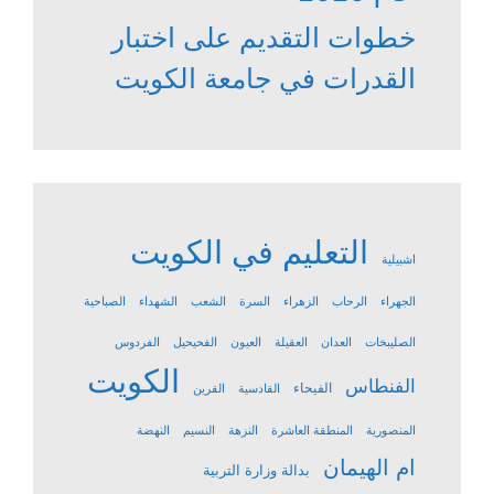
خطوات التقديم على اختبار
القدرات في جامعة الكويت
التعليم في الكويت
اشبيلية
الجهراء
الرحاب
الزهراء
السرة
الشعب
الشهداء
الصباحية
الصليبخات
العدان
العقيلة
العيون
الفحيحيل
الفردوس
الكويت
الفنطاس
الفيحاء
القادسية
القرين
المنصورية
المنطقة العاشرة
النزهة
النسيم
النهضة
ام الهيمان
بدالة وزارة التربية