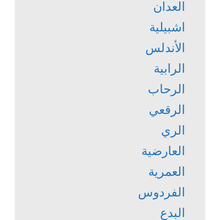
العدان
اشبيلية
الأندلس
الرابية
الرحاب
الرقعي
الري
العارضية
العمرية
الفردوس
البدع