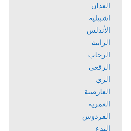
العدان
اشبيلية
الأندلس
الرابية
الرحاب
الرقعي
الري
العارضية
العمرية
الفردوس
البدع