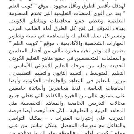
لهدفك بأقصر الطرق وبأقل مجهود . موقع ” كويت العلم
” يعد من أقوى المنصات التعليمية التي تخدم المنظومة
التعليمية وتغطي جميع محافظات ومناطق الكويت.
يهدف الموقع إلى فتح كل الطرق أمام الطالب العربي
وتيسير كل سبل التعلم له والمساهمة في تنمية وتطوير
المهارات الشخصية والأكاديمية . موقع ” كويت العلم ”
يضمن لك توفير نخبة مختارة تتألف من أفضل المعلمين
و المعلمات المتخصصين في جميع مناهج التعليم الكويتي
الحديث بداية من مرحلة التعليم الابتدائي الأساسي ،
التعليم المتوسط ، التعليم الثانوي والتعليم التطبيقي ،
مرورا بالتعليم في المعاهد والجامعات الحكومية وأيضا
الجامعات الخاصة ، لدينا محاضرين وأساتذة جامعيين
على مستوى عالي من الخبرة والكفاءة التي تغطي جميع
مجالات التدريس الجامعية والمعاهد التخصصية مثل
المعاهد الدينية و التطبيقية ، الآن قد أتيحت أيضا فرصة
التدريب على إختبارات القدرات . – يمكنك التواصل
والتفاعل مع مدرسك المفضل بشكل مباشر من على
موقع ” كويت العلم ” ، فالموقع يوفر لك ما تحتاجه من