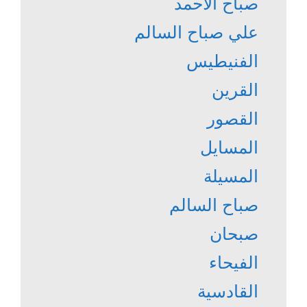
صباح الأحمد
علي صباح السالم
الفنيطيس
القرين
القصور
المسايل
المسيلة
صباح السالم
صبحان
الفيحاء
القادسية