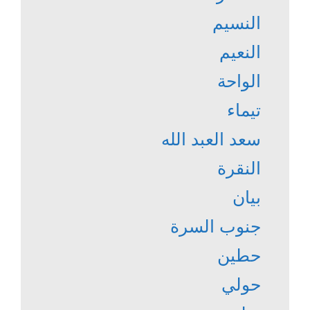
النسيم
النعيم
الواحة
تيماء
سعد العبد الله
النقرة
بيان
جنوب السرة
حطين
حولي