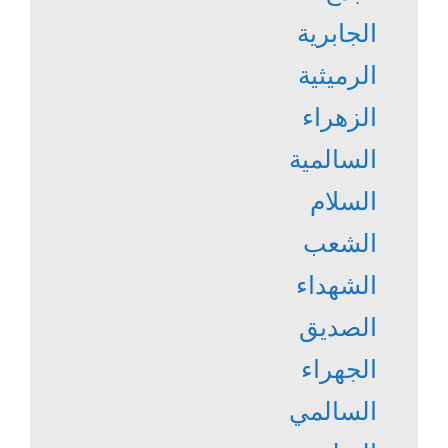
الجابرية
الرميثية
الزهراء
السالمية
السلام
الشعب
الشهداء
الصديق
الجهراء
السالمي