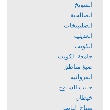
الشويخ
الصالحية
الصليبيخات
العديلية
الكويت
جامعة الكويت
صيغ مناطق
الفروانية
جليب الشيوخ
خيطان
صباح الناصر