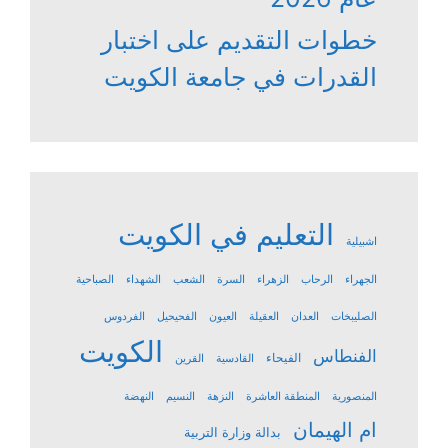
خطوات التقديم على اختبار
القدرات في جامعة الكويت
التعليم في الكويت
اشبيلية
الجهراء
الرحاب
الزهراء
السرة
الشعب
الشهداء
الصباحية
الصليبخات
العدان
العقيلة
العيون
الفحيحيل
الفردوس
الكويت
الفنطاس
الفيحاء
القادسية
القرين
المنصورية
المنطقة العاشرة
النزهة
النسيم
النهضة
ام الهيمان
بدالة وزارة التربية