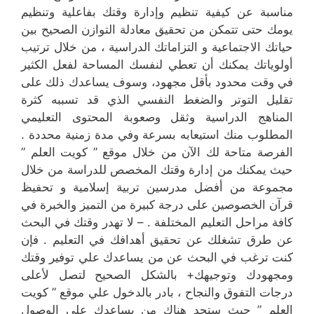
مناسبة عن كيفية تنظيم وإدارة وقتك بفاعلية وتنظيم
يومك حتى تتمكن من تحقيق معادلة التوازن الصحيح بين
حياتك الاجتماعية و التزاماتك الدراسية ، من خلال ترتيب
أولوياتك يمكنك أن تعطي لنفسك المساحة لفعل الكثير
في وقت محدود بأقل مجهود، وسوف يساعدك ذلك على
تقليل التوتر والضغط النفسي الذي قد تسببه كثرة
المناهج الدراسية وثقل وصعوبة المحتوى التعليمي
المطلوب منك استيعابه بسرعة وفي مدة زمنية محددة .
الفرصة متاحة لك الآن من خلال موقع ” كويت العلم ”
حيث يمكنك من إدارة وقتك المخصص للدراسة من خلال
مجموعة من أفضل مدرسين تربية إسلامية و تحفيظ
قرآن الخصوصين على درجة كبيرة من التميز والخبرة في
كافة مراحل التعليم المختلفة . – لا تهدر وقتك في البحث
عن طرق تشغلك عن تحقيق أهدافك في التعليم . فإن
كنت ترغب في البحث عن من يساعدك علي توفير وقتك
ومجهودك وتوجيهك+ بالشكل الصحيح لتصل لأعلى
درجات التفوق والنجاح ، بادر بالدخول علي موقع ” كويت
العلم ” حيث ستجد هناك من يساعدك على الوصول