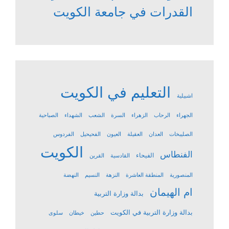
القدرات في جامعة الكويت
التعليم في الكويت
اشبيلية
الجهراء
الرحاب
الزهراء
السرة
الشعب
الشهداء
الصباحية
الصليبخات
العدان
العقيلة
العيون
الفحيحيل
الفردوس
الكويت
الفنطاس
الفيحاء
القادسية
القرين
المنصورية
المنطقة العاشرة
النزهة
النسيم
النهضة
ام الهيمان
بدالة وزارة التربية
بدالة وزارة التربية في الكويت
حطين
خيطان
سلوى