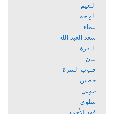
النعيم
الواحة
تيماء
سعد العبد الله
النقرة
بيان
جنوب السرة
حطين
حولي
سلوى
فهد الأحمد