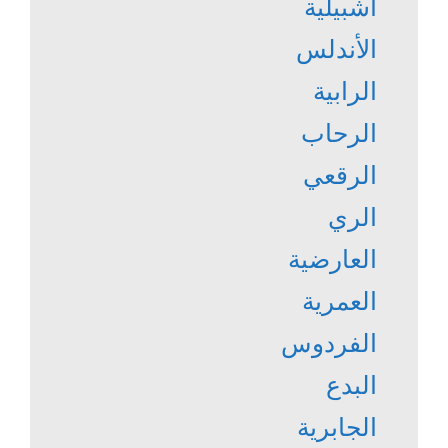
اشبيلية
الأندلس
الرابية
الرحاب
الرقعي
الري
العارضية
العمرية
الفردوس
البدع
الجابرية