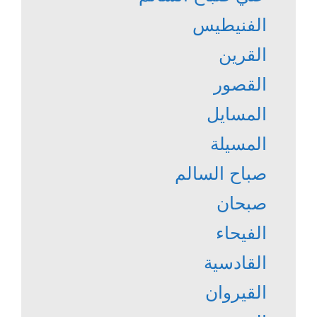
الفنيطيس
القرين
القصور
المسايل
المسيلة
صباح السالم
صبحان
الفيحاء
القادسية
القيروان