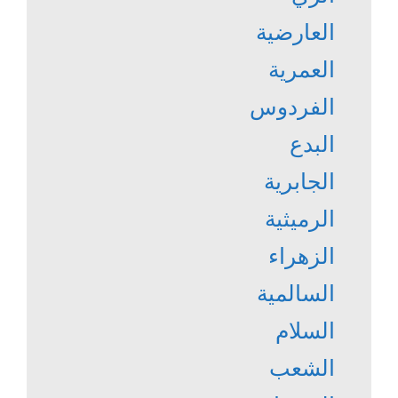
العارضية
العمرية
الفردوس
البدع
الجابرية
الرميثية
الزهراء
السالمية
السلام
الشعب