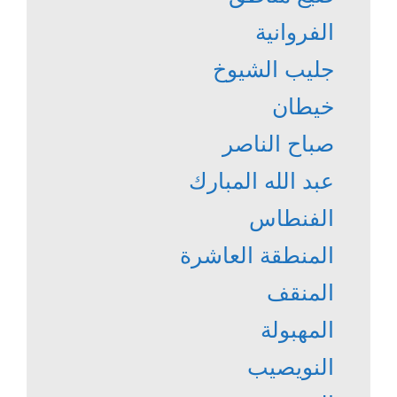
الفروانية
جليب الشيوخ
خيطان
صباح الناصر
عبد الله المبارك
الفنطاس
المنطقة العاشرة
المنقف
المهبولة
النويصيب