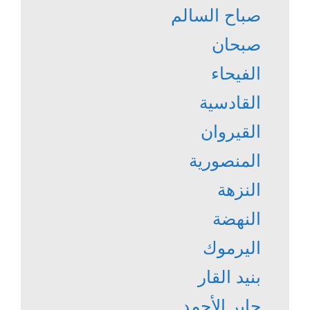
صباح السالم
صبحان
الفيحاء
القادسية
القيروان
المنصورية
النزهة
النهضة
اليرموك
بنيد القار
جابر الأحمد