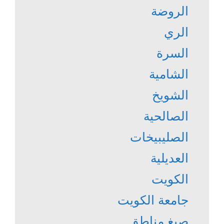
الروضة
الري
السرة
الشامية
الشويخ
الصالحية
الصليبيخات
العديلية
الكويت
جامعة الكويت
صيغ مناطق