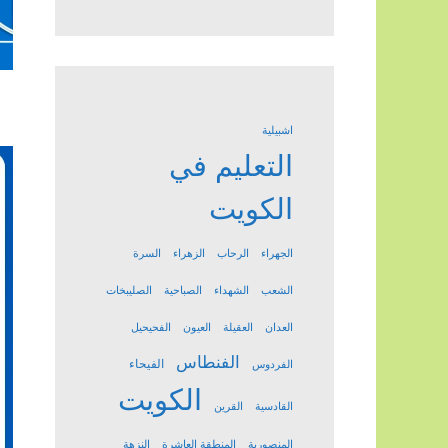
اشبيلية
التعليم في
الكويت
الجهراء
الرحاب
الزهراء
السرة
الشعب
الشهداء
الصباحية
الصليبخات
العدان
العقيلة
العيون
الفحيحيل
الفنطاس
الفيحاء
الفردوس
الكويت
القادسية
القرين
المنصورية
المنطقة العاشرة
النزهة