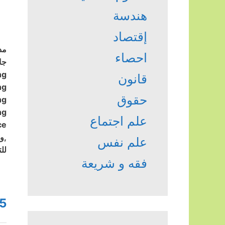
هندسة
إقتصاد
مد
احصاء
جامع
ng
قانون
ng
حقوق
ng
ng
علم اجتماع
ce
,والتجاري م
علم نفس
لل
فقه و شريعة
5