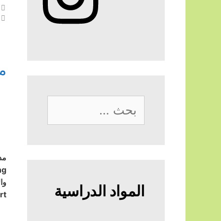
م
البحث
عن:
المواد الدراسية
”>