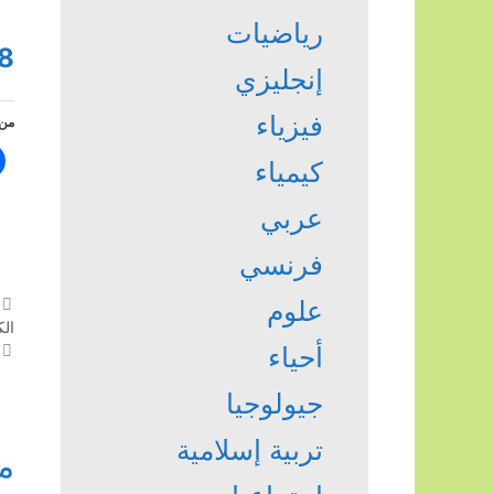
رياضيات
8
إنجليزي
فيزياء
من 
كيمياء
عربي
فرنسي
علوم
ال
أحياء
جيولوجيا
تربية إسلامية
م