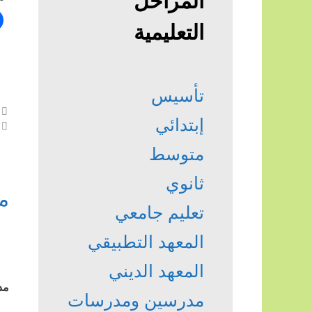
المراحل
التعليمية
تأسيس
إبتدائي
متوسط
ثانوي
م
تعليم جامعي
المعهد التطبيقي
المعهد الديني
مد
مدرسين ومدرسات