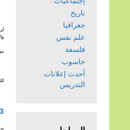
إجتماعيات
تاريخ
جغرافيا
لر
علم نفس
وا
فلسفة
مبادي
حاسوب
أحدث إعلانات
لل
التدريس
3
من 