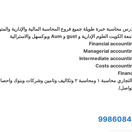
رس محاسبة خبرة طويلة جميع فروع المحاسبة المالية والإدارية والمتوسطة و
ة الكويت العلوم الإدارية و gust و Aum وبوكسهل والاسترالية
Financial accounti
Managerial accounti
Intermediate accounti
Costs accounti
Finan
حاسبة ١ ومحاسبة ٢ وتكاليف وتامين وشركات وبنوك واحصاء واقتصاد خبرة طويلة للحصول لاعلي الدرجات
تواصل/
9986084