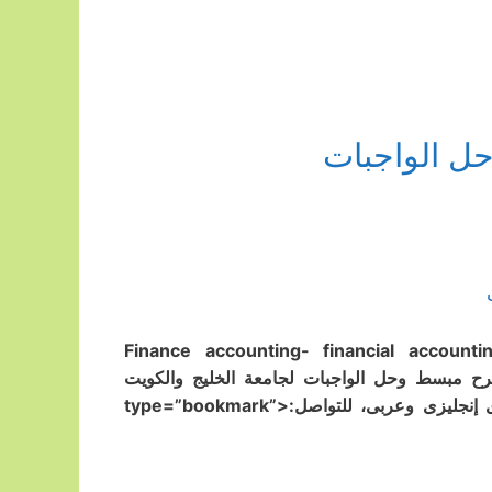
ل الواجبات
Finance accounting- financial accounting – interme –
تدريس وتقديم شرح مبسط وحل الواجبات لجامعة الخليج والكويت
والأمريكية والعربية وبوكسهل والكندية aum & acm والمعهد التجارى إنجليزى وعربى، للتواصل:<type=”bookmark”