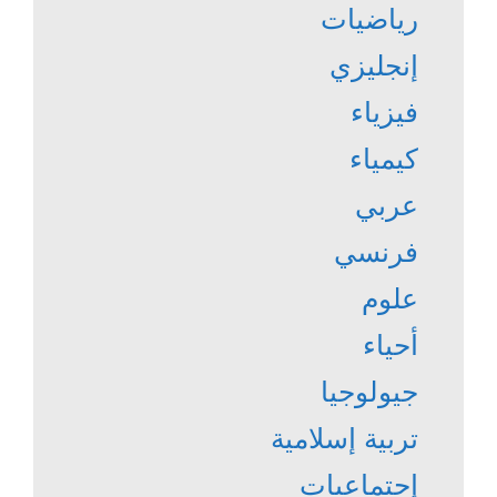
رياضيات
إنجليزي
فيزياء
كيمياء
عربي
فرنسي
علوم
أحياء
جيولوجيا
تربية إسلامية
إجتماعيات