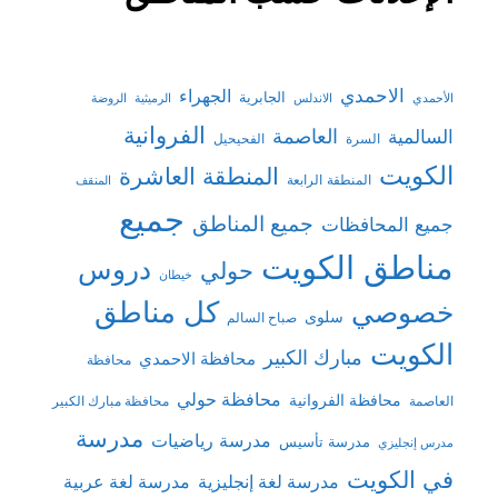
الاحمدي
الجهراء
الجابرية
الأحمدي
الاندلس
الرميثية
الروضة
الفروانية
السالمية
العاصمة
السرة
الفحيحيل
الكويت
المنطقة العاشرة
المنطقة الرابعة
المنقف
جميع
جميع المناطق
جميع المحافظات
مناطق الكويت
دروس
حولي
خيطان
كل مناطق
خصوصي
سلوى
صباح السالم
الكويت
مبارك الكبير
محافظة الاحمدي
محافظة
محافظة حولي
محافظة الفروانية
العاصمة
محافظة مبارك الكبير
مدرسة
مدرسة رياضيات
مدرسة تأسيس
مدرس إنجليزي
في الكويت
مدرسة لغة إنجليزية
مدرسة لغة عربية