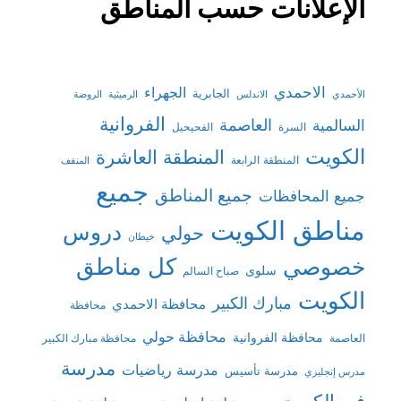
الإعلانات حسب المناطق
الاحمدي
الجهراء
الجابرية
الأحمدي
الاندلس
الرميثية
الروضة
الفروانية
السالمية
العاصمة
السرة
الفحيحيل
الكويت
المنطقة العاشرة
المنطقة الرابعة
المنقف
جميع
جميع المناطق
جميع المحافظات
مناطق الكويت
دروس
حولي
خيطان
كل مناطق
خصوصي
سلوى
صباح السالم
الكويت
مبارك الكبير
محافظة الاحمدي
محافظة
محافظة حولي
محافظة الفروانية
العاصمة
محافظة مبارك الكبير
مدرسة
مدرسة رياضيات
مدرسة تأسيس
مدرس إنجليزي