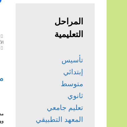
المراحل
التعليمية
الآ
تأسيس
إبتدائي
م
متوسط
ثانوي
تعليم جامعي
المعهد التطبيقي
وو