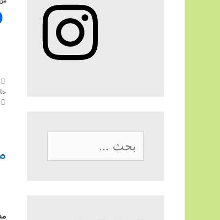
من 
Instagram
حا
البحث
م
عن: