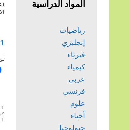
المواد الدراسية
ال
رياضيات
إنجليزي
1
فيزياء
من 
كيمياء
عربي
فرنسي
علوم
أحياء
كمب
جيولوجيا