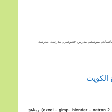
اضيات
,
متوسط
,
مدرس خصوصي
,
مدرسة
,
مدرسة
 الكويت
مدرس أول حاسوب خبرة كبيرة بمناهج الكويت، متوسط (سكراتش – excel – gimp- blender – natron 2) ومناهج