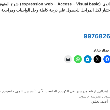
الثانوي ( Visual basic
اختبار لكل المراحل للحصول علي درجة كاملة وحل الواجبات ومراجعة قب
9976826
فضلك شارك :
التصنيفات
إبتدائي
,
ارقام مدرسين في الكويت
,
الحاسب الآلي
,
تأسيس
,
ثانوي
,
حاسوب
,
ك
يوتر
,
مدرسة حاسوب
أضف تعليق