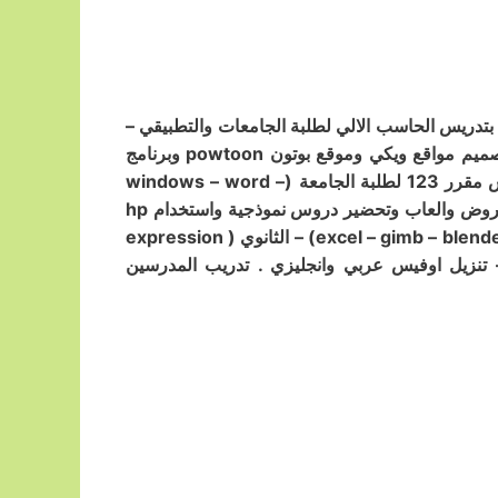
تدريس الحاسب الالي لطلبة الجامعات والتطبيقي –
عمل مشاريع – قصة – موسوعة – عروض جوجل google slides – تصميم مواقع ويكي وموقع بوتون powtoon وبرنامج
اسكتش اب skerch up للرسم ثلاثي الابعاد) تصميم فيديوهات – تدريس مقرر 123 لطلبة الجامعة (windows – word –
powerpoint – excel Access – It) – مراجعة قبل الاختبار – عمل عروض والعاب وتحضير دروس نموذجية واستخدام hp
revaeal و zipgrade و Qr code . – متوسط (سكراتش excel – gimb – blender – natron2) – الثانوي ( expression
 عربي وانجليزي – تنزيل اوفيس عربي وانجليزي . تدريب المدرسين