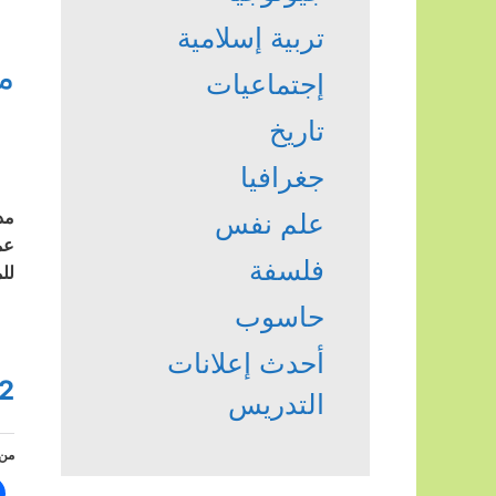
تربية إسلامية
م
إجتماعيات
تاريخ
جغرافيا
مد
علم نفس
عم
فلسفة
لل
حاسوب
أحدث إعلانات
2
التدريس
من 