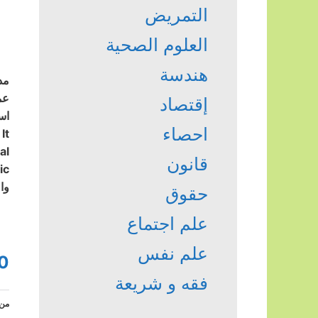
التمريض
العلوم الصحية
هندسة
مد
إقتصاد
احصاء
قانون
والطل
حقوق
علم اجتماع
علم نفس
0
فقه و شريعة
من 