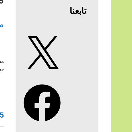
تابعنا
مد
X
مد
مب
Facebook
5