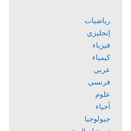
رياضيات
إنجليزي
فيزياء
كيمياء
عربي
فرنسي
علوم
أحياء
جيولوجيا
تربية إسلامية