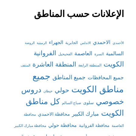
الإعلانات حسب المناطق
الاحمدي
الجهراء
الجابرية
الأحمدي
الاندلس
الرميثية
الروضة
الفروانية
السالمية
العاصمة
السرة
الفحيحيل
الكويت
المنطقة العاشرة
المنطقة الرابعة
المنقف
جميع
جميع المناطق
جميع المحافظات
مناطق الكويت
دروس
حولي
خيطان
كل مناطق
خصوصي
سلوى
صباح السالم
الكويت
مبارك الكبير
محافظة الاحمدي
محافظة
محافظة حولي
محافظة الفروانية
العاصمة
محافظة مبارك الكبير
مدرسة