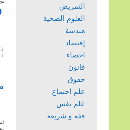
من 
التمريض
العلوم الصحية
هندسة
إقتصاد
احصاء
قانون
حقوق
م
علم اجتماع
علم نفس
فقه و شريعة
لت
ts