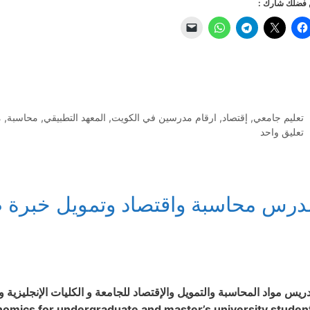
فضلك شارك :
التصنيفات
تعليم جامعي
,
إقتصاد
,
ارقام مدرسين في الكويت
,
المعهد التطبيقي
,
محاسبة
,
م
تعليق واحد
درس محاسبة واقتصاد وتمويل خبرة ط
دريس مواد المحاسبة والتمويل والإقتصاد للجامعة و الكليات الإنجليزية 
nomics for undergraduate and master’s university studen