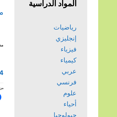
المواد الدراسية
م
رياضيات
إنجليزي
مد
فيزياء
كيمياء
عربي
4
فرنسي
من 
علوم
أحياء
جيولوجيا