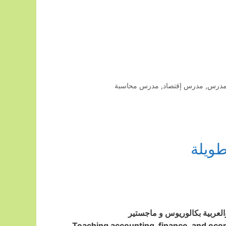
درس
,
مدرس إقتصاد
,
مدرس محاسبة
ويلة
والعربية بكالوريوس و ماجستير
Teaching accounting, finance, and eco