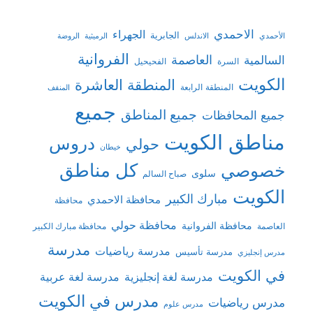
الاحمدي
الجهراء
الجابرية
الأحمدي
الاندلس
الرميثية
الروضة
الفروانية
السالمية
العاصمة
السرة
الفحيحيل
الكويت
المنطقة العاشرة
المنطقة الرابعة
المنقف
جميع
جميع المناطق
جميع المحافظات
مناطق الكويت
دروس
حولي
خيطان
كل مناطق
خصوصي
سلوى
صباح السالم
الكويت
مبارك الكبير
محافظة الاحمدي
محافظة
محافظة حولي
محافظة الفروانية
العاصمة
محافظة مبارك الكبير
مدرسة
مدرسة رياضيات
مدرسة تأسيس
مدرس إنجليزي
في الكويت
مدرسة لغة إنجليزية
مدرسة لغة عربية
مدرس في الكويت
مدرس رياضيات
مدرس علوم