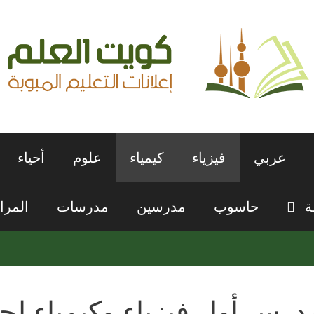
عربي
فيزياء
كيمياء
علوم
أحياء
ة
حاسوب
مدرسين
مدرسات
المرا
درس أول فيزياء وكيمياء ل