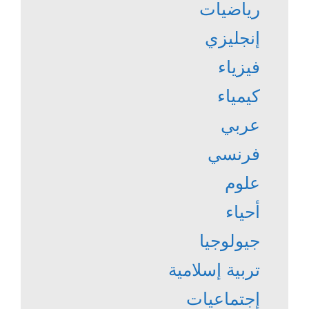
رياضيات
إنجليزي
فيزياء
كيمياء
عربي
فرنسي
علوم
أحياء
جيولوجيا
تربية إسلامية
إجتماعيات