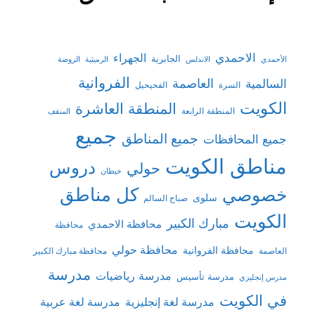
الاحمدي
الجهراء
الجابرية
الأحمدي
الاندلس
الرميثية
الروضة
الفروانية
السالمية
العاصمة
السرة
الفحيحيل
الكويت
المنطقة العاشرة
المنطقة الرابعة
المنقف
جميع
جميع المناطق
جميع المحافظات
مناطق الكويت
دروس
حولي
خيطان
كل مناطق
خصوصي
سلوى
صباح السالم
الكويت
مبارك الكبير
محافظة الاحمدي
محافظة
محافظة حولي
محافظة الفروانية
العاصمة
محافظة مبارك الكبير
مدرسة
مدرسة رياضيات
مدرسة تأسيس
مدرس إنجليزي
في الكويت
مدرسة لغة إنجليزية
مدرسة لغة عربية