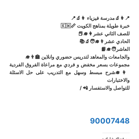
📍👩‍🔬مدرسة فيزياء 👩‍🔬📍
خبرة طويلة بمناهج الكويت 📏🇰🇼
للصف الثاني عشر👩‍🎓📕
الحادي عشر👨‍🎓🧑‍🔬📚
العاشر🧑‍🎓📙
والجامعات والمعاهد لتدريس حضوري وانلاين 🏫👨‍🎓
مجموعات بسعر مخفض و فردي مع مراعاة الفروق الفردية
👩‍🎓شرح مبسط وسهل مع التدريب على حل الاسئلة
والاختبارات
للتواصل والاستفسار 📲 /
90007448
من فضلك شارك :