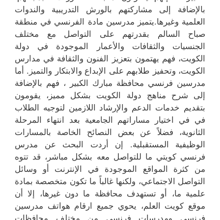
بالإضافة إلى مشاركتهم بالورش التدريبية والندوات
العلمية وغيرها.يتميز مدرسين مادة الفرنسي في منطقة
صباح السالم بقدرتهم على التواصل مع مختلف
الجنسيات والثقافات والأعمار الموجودة في دولة
الكويت، فهم يهتمون بتعزيز الفنون والثقافة في مدارس
الكويت، وتحفيز طلابهم على الإبداع والابتكار والتميز. أما
مدرسين فرنسي محافظة مبارك الكبير ، فهم بالإضافة
إلى شرح مناهج دولة الكويت بشكل مميز، يقومون
بتقديم خدمات الدعم والإرشاد اللازمين لتوجيه الطلاب
في في اختيار مساراتهم الجامعية بعد انتهاء المرحلة
الثانوية، فضلاً عن بعض النصائح الخاصة بالمسارات
الوظيفية المستقبلية. إن أردت البحث عن مدرس
فرنسي كويتي ما للتواصل معه بشكل مباشر، قد تتوه
من كثرة المواقع الموجودة في الإنترنت أو وسائل
التواصل الاجتماعي، ولكنها غالباً ما تكون متخصصة بمادة
علمية ما، أو تستهدف محافظة ما دون غيرها، إلا أن
موقع كويت العلم، يحوي جميع ارقام هواتف مدرسين
فرنسي ومدرسات فرنسي من مختلف محافظات