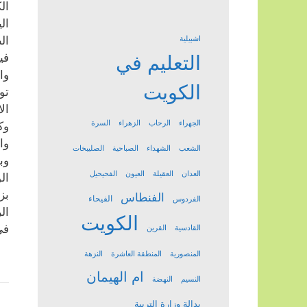
ال
ال
ال
اشبيلية
في
التعليم في
وا
الكويت
تو
ال
الجهراء
الرحاب
الزهراء
السرة
وك
وا
الشعب
الشهداء
الصباحية
الصليبخات
وب
العدان
العقيلة
العيون
الفحيحيل
ال
بز
الفنطاس
الفيحاء
الفردوس
ال
الكويت
في
القادسية
القرين
المنصورية
المنطقة العاشرة
النزهة
ام الهيمان
النسيم
النهضة
بدالة وزارة التربية