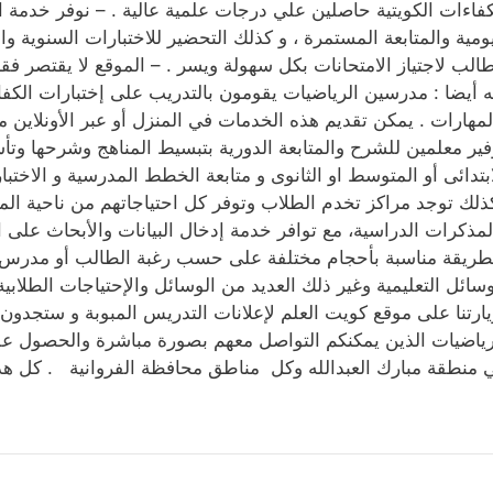
كفاءات الكويتية حاصلين علي درجات علمية عالية . – نوفر خدمة
يومية والمتابعة المستمرة ، و كذلك التحضير للاختبارات السنوية وا
طالب لاجتياز الامتحانات بكل سهولة ويسر . – الموقع لا يقتصر فق
ه أيضا : مدرسين الرياضيات يقومون بالتدريب على إختبارات الكف
لمهارات . يمكن تقديم هذه الخدمات في المنزل أو عبر الأونلاين
فير معلمين للشرح والمتابعة الدورية بتبسيط المناهج وشرحها و
ابتدائى أو المتوسط او الثانوى و متابعة الخطط المدرسية و الا
ذلك توجد مراكز تخدم الطلاب وتوفر كل احتياجاتهم من ناحية المش
لمذكرات الدراسية، مع توافر خدمة إدخال البيانات والأبحاث على ا
طريقة مناسبة بأحجام مختلفة على حسب رغبة الطالب أو مدرس ر
وسائل التعليمية وغير ذلك العديد من الوسائل والإحتياجات الطلابي
يارتنا على موقع كويت العلم لإعلانات التدريس المبوبة و ستجد
رياضيات الذين يمكنكم التواصل معهم بصورة مباشرة والحصول على
 منطقة مبارك العبدالله وكل مناطق محافظة الفروانية . كل هذا