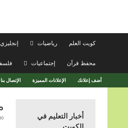
نتقل
لى
لمحتوى
كويت العلم
رياضيات
إنجليزي
محفظ قرآن
إجتماعيات
فلسف
أضف إعلانك
الإعلانات المميزة
الإتصال بنا
م
أخبار التعليم في
30 سبتمبر، 
الكويت