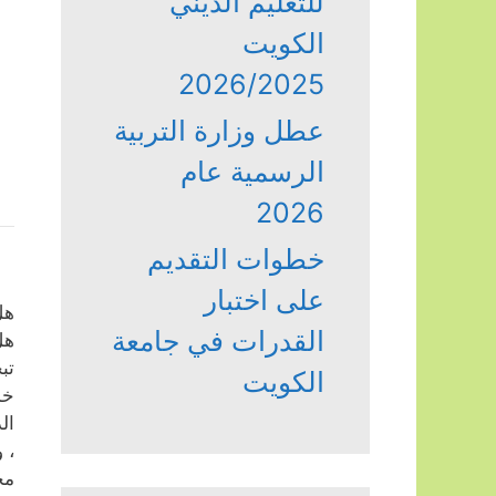
للتعليم الديني
الكويت
2026/2025
عطل وزارة التربية
الرسمية عام
2026
خطوات التقديم
– 
على اختبار
هل
القدرات في جامعة
هل
تب
الكويت
خد
ال
، 
مح