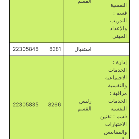
القسم
النفسية
قسم :
التدريب
والإعداد
المهني
استقبال
8281
22305848
إدارة :
الخدمات
الاجتماعية
والنفسية
مراقبة :
الخدمات
رئيس
22305835
8266
النفسية
القسم
قسم : تقنين
الاختبارات
والمقاييس