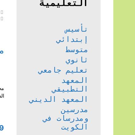
التعليمية
تأسيس
إبتدائي
م
متوسط
ثانوي
تعليم جامعي
المعهد
التطبيقي
مح
ال
المعهد الديني
مدرسين
ومدرسات في
الكويت
9