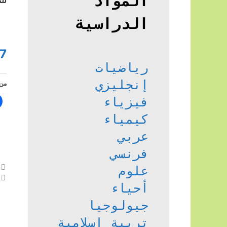
المواد
الدراسية
7
رياضيات
إنجليزي
من 
فيزياء
كيمياء
عربي
فرنسي
علوم
أحياء
جيولوجيا
تربية إسلامية