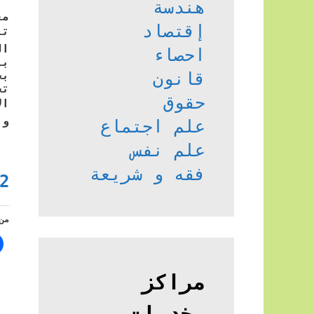
هندسة
مع
إقتصاد
تأ
ال
احصاء
بأ
بخ
قانون
تح
حقوق
ال
وا
علم اجتماع
علم نفس
فقه و شريعة
2
من
مراكز
وخدمات