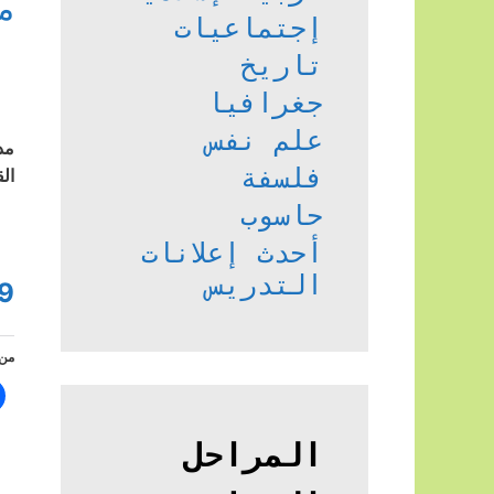
م
إجتماعيات
تاريخ
جغرافيا
علم نفس
مد
فلسفة
ال
حاسوب
أحدث إعلانات
التدريس
9
من 
المراحل