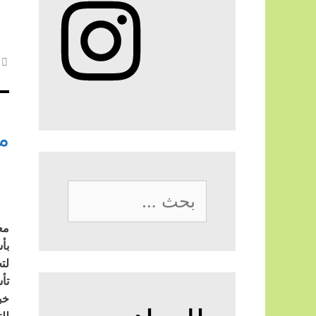
م
البحث
عن:
مع
بأ
لت
تأ
خب
لل