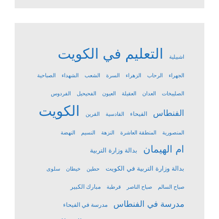
التعليم في الكويت
اشبيلية
الجهراء
الرحاب
الزهراء
السرة
الشعب
الشهداء
الصباحية
الصليبخات
العدان
العقيلة
العيون
الفحيحيل
الفردوس
الكويت
الفنطاس
الفيحاء
القادسية
القرين
المنصورية
المنطقة العاشرة
النزهة
النسيم
النهضة
ام الهيمان
بدالة وزارة التربية
بدالة وزارة التربية في الكويت
حطين
خيطان
سلوى
مبارك الكبير
صباح السالم
صباح الناصر
قرطبة
مدرسة في الفنطاس
مدرسة في الفيحاء