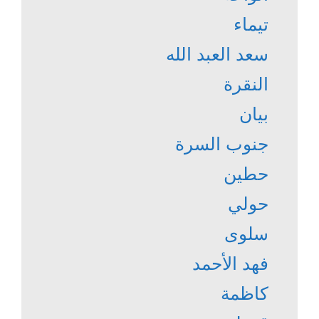
تيماء
سعد العبد الله
النقرة
بيان
جنوب السرة
حطين
حولي
سلوى
فهد الأحمد
كاظمة