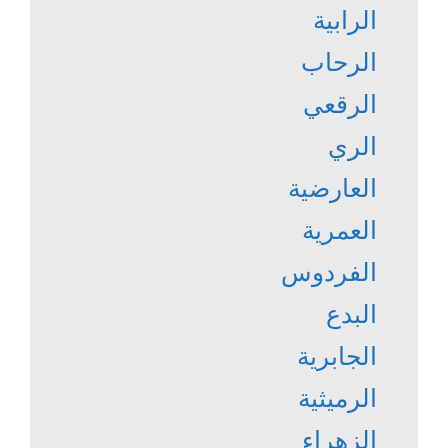
الرابية
الرحاب
الرقعي
الري
العارضية
العمرية
الفردوس
البدع
الجابرية
الرميثية
الزهراء