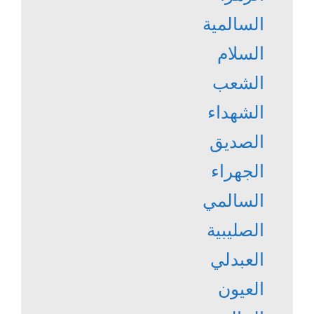
السالمية
السلام
الشعب
الشهداء
الصديق
الجهراء
السالمي
الصليبية
العبدلي
العيون