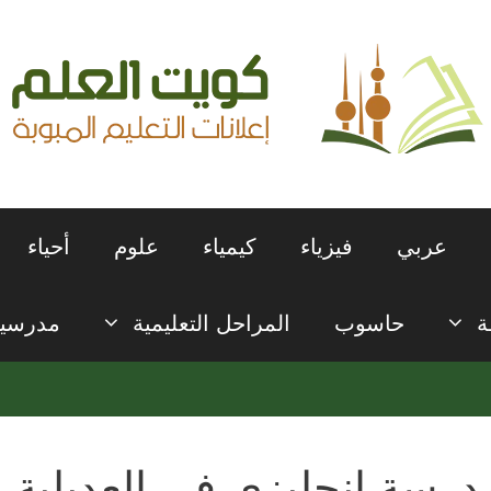
عربي
فيزياء
كيمياء
علوم
أحياء
ة
حاسوب
المراحل التعليمية
مدرسي
درسة انجليزي في العديلية