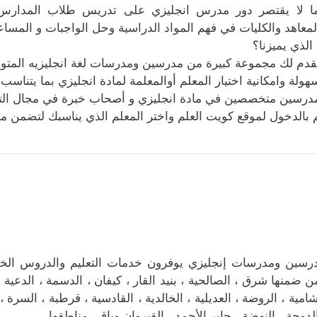
ا لا يقتصر دور مدرس انجليزي على تدريس طلاب المدارس 
لمعاهد والكليات في فهم المواد الدراسية وحل الواجبات و المساعد
 الذي يميزنا؟
قدم لك مجموعة كبيرة من مدرسين ومدرسات لغة انجليزيه المت
هولة وامكانية اختيار المعلم أوالمعلمة لمادة انجليزي بما يتناسب 
درسين متخصصين في مادة انجليزي و أصحاب خبرة في مجال التع
 بالدخول لموقع كويت العلم واختر المعلم الذي يناسبك لتضمن م
رسين ومدرسات إنجليزي يوفرون خدمات التعليم والدروس ال
ن ضمنها شرق ، الصالحية ، بنيد القار ، كيفان ، الدسمة ، الدعية ، ا
شامية ، الروضة ، العديلية ، الخالدية ، القادسية ، قرطبة ، السرة 
الدوحة ، النهضة ، جابر الأحمد ، القيروان وباقي مناطقها .