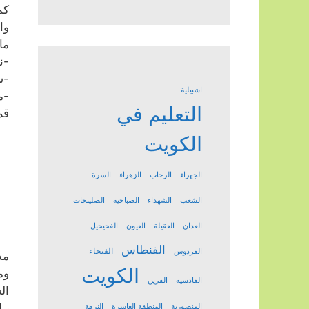
كم
وا
ما
-ن
-س
اشبيلية
-م
التعليم في
قم
الكويت
الجهراء
الرحاب
الزهراء
السرة
الشعب
الشهداء
الصباحية
الصليبخات
العدان
العقيلة
العيون
الفحيحيل
الفنطاس
الفيحاء
الفردوس
مد
الكويت
وم
القادسية
القرين
ال
، 
المنصورية
المنطقة العاشرة
النزهة