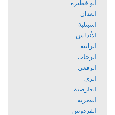
أبو فطيرة
العدان
اشبيلية
الأندلس
الرابية
الرحاب
الرقعي
الري
العارضية
العمرية
الفردوس