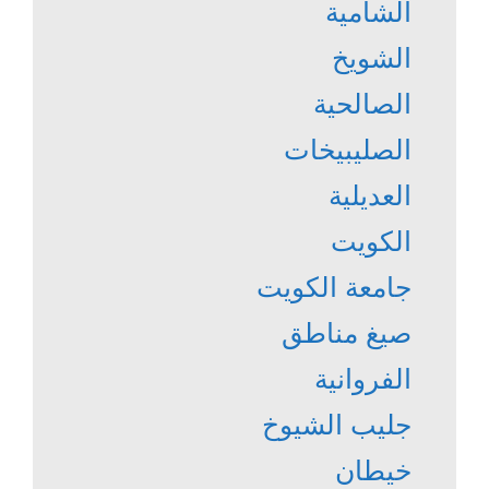
الشامية
الشويخ
الصالحية
الصليبيخات
العديلية
الكويت
جامعة الكويت
صيغ مناطق
الفروانية
جليب الشيوخ
خيطان