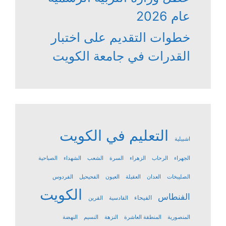
عام 2026
خطوات التقديم على اختبار
القدرات في جامعة الكويت
التعليم في الكويت
اشبيلية
الجهراء
الرحاب
الزهراء
السرة
الشعب
الشهداء
الصباحية
الصليبخات
العدان
العقيلة
العيون
الفحيحيل
الفردوس
الكويت
الفنطاس
الفيحاء
القادسية
القرين
المنصورية
المنطقة العاشرة
النزهة
النسيم
النهضة