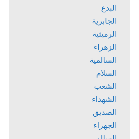
البدع
الجابرية
الرميثية
الزهراء
السالمية
السلام
الشعب
الشهداء
الصديق
الجهراء
السالمي