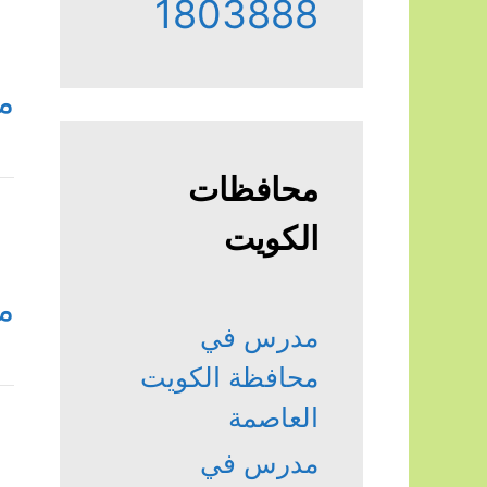
1803888
م
محافظات
الكويت
م
مدرس في
محافظة الكويت
العاصمة
مدرس في