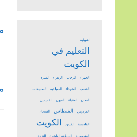
م
اشبيلية
التعليم في
الكويت
الجهراء
الرحاب
الزهراء
السرة
م
الشعب
الشهداء
الصباحية
الصليبخات
العدان
العقيلة
العيون
الفحيحيل
الفنطاس
الفيحاء
الفردوس
الكويت
القادسية
القرين
المنصورية
المنطقة العاشرة
النزهة