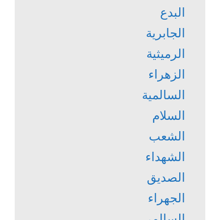
البدع
الجابرية
الرميثية
الزهراء
السالمية
السلام
الشعب
الشهداء
الصديق
الجهراء
السالمي