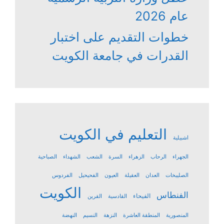
عام 2026
خطوات التقديم على اختبار
القدرات في جامعة الكويت
التعليم في الكويت
اشبيلية
الجهراء
الرحاب
الزهراء
السرة
الشعب
الشهداء
الصباحية
الصليبخات
العدان
العقيلة
العيون
الفحيحيل
الفردوس
الكويت
الفنطاس
الفيحاء
القادسية
القرين
المنصورية
المنطقة العاشرة
النزهة
النسيم
النهضة