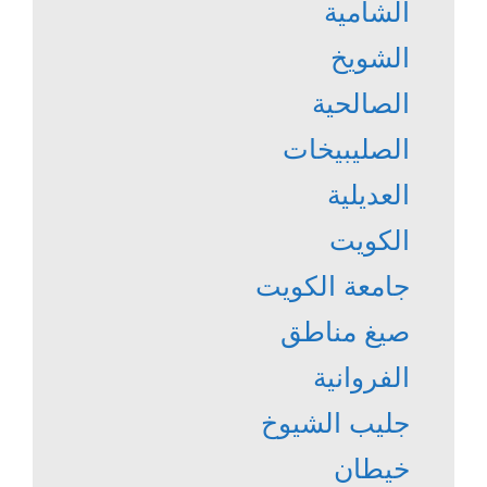
الشامية
الشويخ
الصالحية
الصليبيخات
العديلية
الكويت
جامعة الكويت
صيغ مناطق
الفروانية
جليب الشيوخ
خيطان