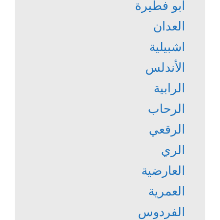
أبو فطيرة
العدان
اشبيلية
الأندلس
الرابية
الرحاب
الرقعي
الري
العارضية
العمرية
الفردوس