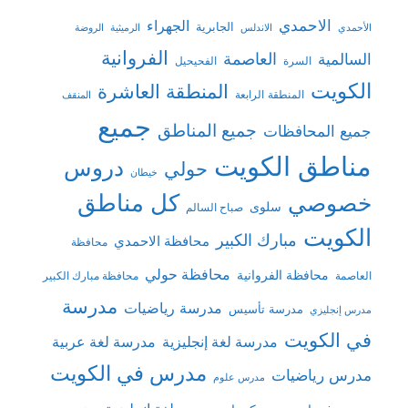
الاحمدي
الجهراء
الجابرية
الأحمدي
الاندلس
الرميثية
الروضة
الفروانية
السالمية
العاصمة
السرة
الفحيحيل
الكويت
المنطقة العاشرة
المنطقة الرابعة
المنقف
جميع
جميع المناطق
جميع المحافظات
مناطق الكويت
دروس
حولي
خيطان
كل مناطق
خصوصي
سلوى
صباح السالم
الكويت
مبارك الكبير
محافظة الاحمدي
محافظة
محافظة حولي
محافظة الفروانية
العاصمة
محافظة مبارك الكبير
مدرسة
مدرسة رياضيات
مدرسة تأسيس
مدرس إنجليزي
في الكويت
مدرسة لغة إنجليزية
مدرسة لغة عربية
مدرس في الكويت
مدرس رياضيات
مدرس علوم