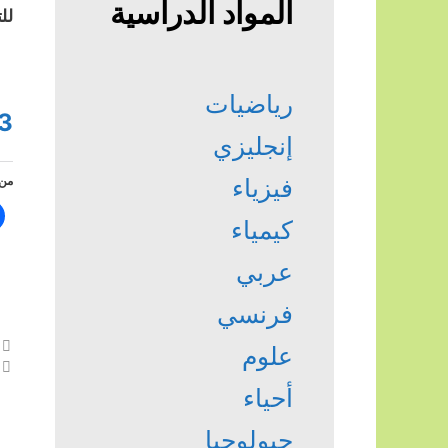
المواد الدراسية
لل
رياضيات
3
إنجليزي
من 
فيزياء
كيمياء
عربي
فرنسي
علوم
أحياء
جيولوجيا