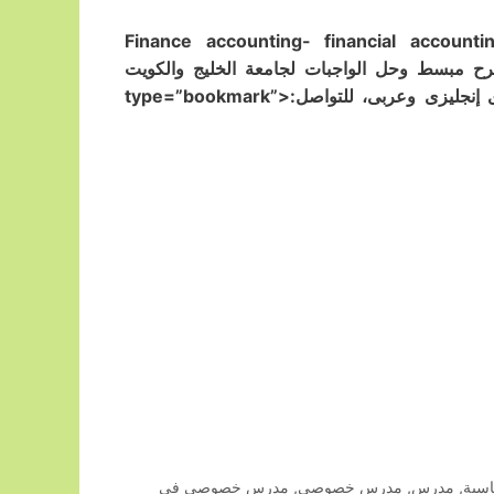
Finance accounting- financial accounting – interme –
تدريس وتقديم شرح مبسط وحل الواجبات لجامعة الخليج والكويت
والأمريكية والعربية وبوكسهل والكندية aum & acm والمعهد التجارى إنجليزى وعربى، للتواصل:<type=”bookmark”
سبة
,
مدرس
,
مدرس خصوصي
,
مدرس خصوصي في