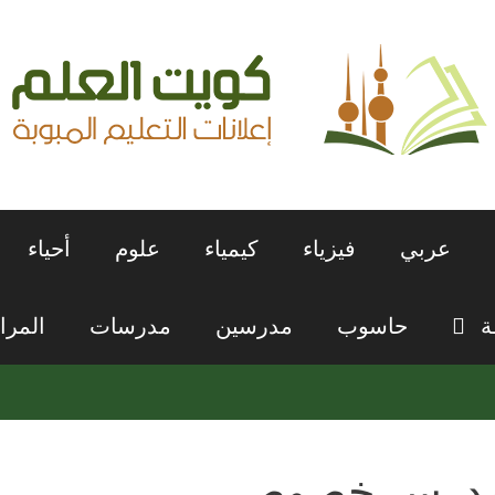
عربي
فيزياء
كيمياء
علوم
أحياء
ة
حاسوب
مدرسين
مدرسات
المرا
درس خصوصي