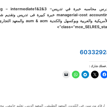
مدرس محاسبه خبرة في تدريسdiate1&2&3
managerial-cost accounting خبرة كبيرة فى 
class=”mce_SELRES_start
6033292
فضلك شارك :
التصنيفات
ارقام مدرسين في الكويت
,
المعهد التطبيقي
,
المعهد الديني
,
تعليم جامعي
,
محا