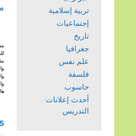
م
تربية إسلامية
إجتماعيات
تاريخ
مد
جغرافيا
للم
علم نفس
مت
وال
فلسفة
وال
وا
حاسوب
ها
أحدث إعلانات
التدريس
5