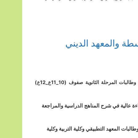
طة والمعهد الديني
مدرس علوم للمرحبة المتوسطة والابتدائية و احياء وجيولوجيا لطلاب وطالبات المرحلة الثانوية صفوف (10_11ع_12ع)
فاءة عالية في شرح المناهج الدراسية والمراجعة
وف المراحل الثانوية(10_11ع_12ع)وطلاب وطالبات المعهد التطبيقي وكلية التربية وكلية