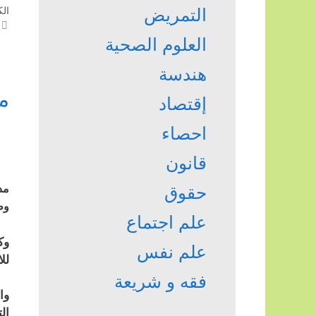
التمريض
ال
العلوم الصحية
هندسة
م
إقتصاد
احصاء
قانون
حقوق
وط
علم اجتماع
وك
علم نفس
لل
فقه و شريعة
ال