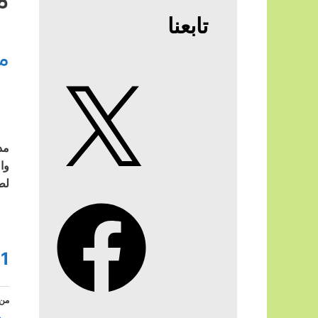
تابعنا
م
X
مد
وا
لط
Facebook
1
من 