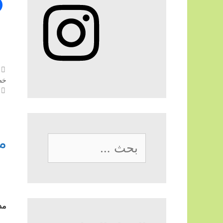
Instagram
خص
م
البحث
عن:
مد