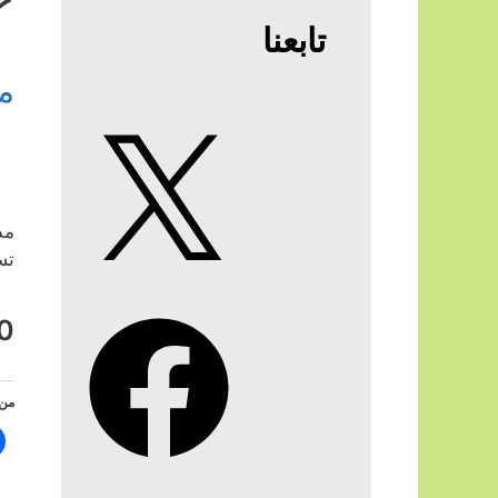
تابعنا
م
X
مد
تس
Facebook
0
من 