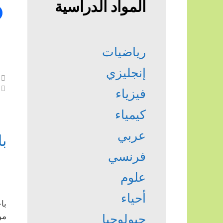
المواد الدراسية
رياضيات
إنجليزي
فيزياء
كيمياء
عربي
ب
فرنسي
علوم
أحياء
با
مو
جيولوجيا