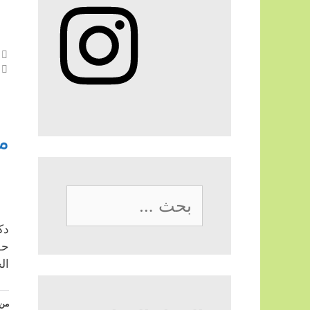
Instagram
م
البحث
عن:
دك
حق
ال
من 