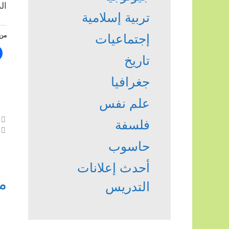
الدكتو
تربية إسلامية
إجتماعيات
من 
تاريخ
جغرافيا
علم نفس
فلسفة
حاسوب
أحدث إعلانات
م
التدريس