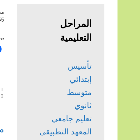
مد
55
المراحل
التعليمية
من 
تأسيس
إبتدائي
متوسط
ثانوي
تعليم جامعي
م
المعهد التطبيقي