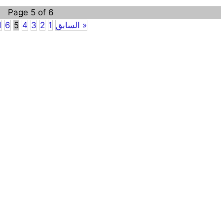
Page 5 of 6
« السابق
1
2
3
4
5
6
ا