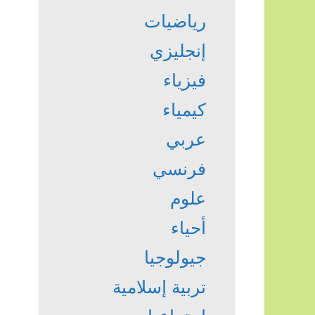
رياضيات
إنجليزي
فيزياء
كيمياء
عربي
فرنسي
علوم
أحياء
جيولوجيا
تربية إسلامية