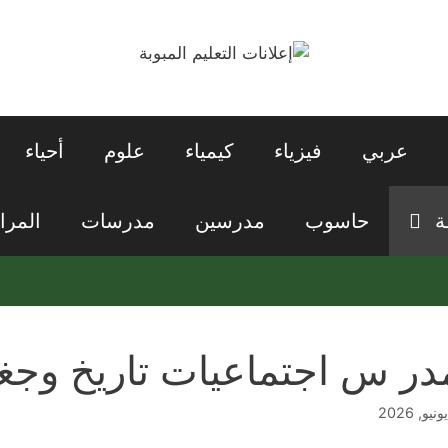
عربي
فيزياء
كيمياء
علوم
أحياء
ة
حاسوب
مدرسين
مدرسات
المرا
در س اجتماعيات تاريخ وجغر