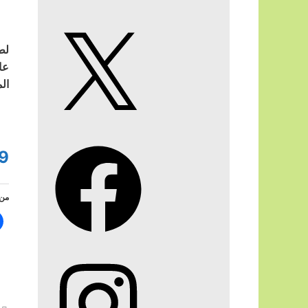
X
لط
عا
ال
Facebook
9
من 
Instagram