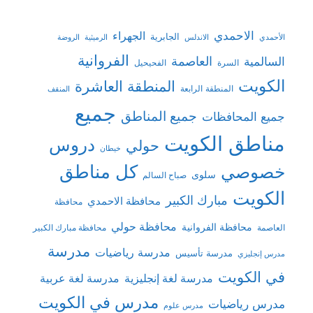
الاحمدي
الجهراء
الجابرية
الأحمدي
الاندلس
الرميثية
الروضة
الفروانية
السالمية
العاصمة
السرة
الفحيحيل
الكويت
المنطقة العاشرة
المنطقة الرابعة
المنقف
جميع
جميع المناطق
جميع المحافظات
مناطق الكويت
دروس
حولي
خيطان
كل مناطق
خصوصي
سلوى
صباح السالم
الكويت
مبارك الكبير
محافظة الاحمدي
محافظة
محافظة حولي
محافظة الفروانية
العاصمة
محافظة مبارك الكبير
مدرسة
مدرسة رياضيات
مدرسة تأسيس
مدرس إنجليزي
في الكويت
مدرسة لغة إنجليزية
مدرسة لغة عربية
مدرس في الكويت
مدرس رياضيات
مدرس علوم