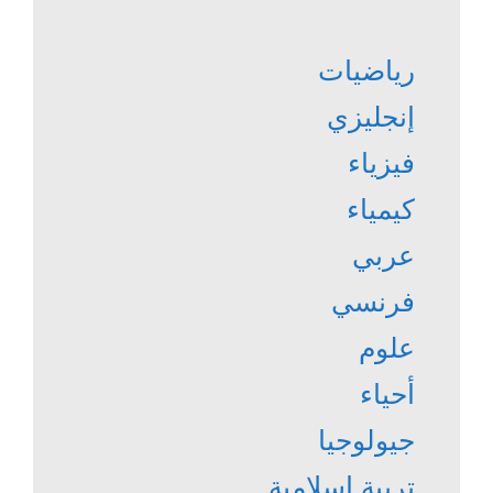
رياضيات
إنجليزي
فيزياء
كيمياء
عربي
فرنسي
علوم
أحياء
جيولوجيا
تربية إسلامية