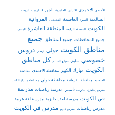
الاحمدي
الجهراء
الجابرية
الأحمدي
الاندلس
الرميثية
الروضة
الفروانية
السالمية
العاصمة
السرة
الفحيحيل
الكويت
المنطقة العاشرة
المنطقة الرابعة
المنقف
جميع
جميع المناطق
جميع المحافظات
مناطق الكويت
دروس
حولي
خيطان
كل مناطق
خصوصي
سلوى
صباح السالم
الكويت
مبارك الكبير
محافظة الاحمدي
محافظة
محافظة حولي
محافظة الفروانية
العاصمة
محافظة مبارك الكبير
مدرسة
مدرسة رياضيات
مدرسة تأسيس
مدرس إنجليزي
في الكويت
مدرسة لغة إنجليزية
مدرسة لغة عربية
مدرس في الكويت
مدرس رياضيات
مدرس علوم