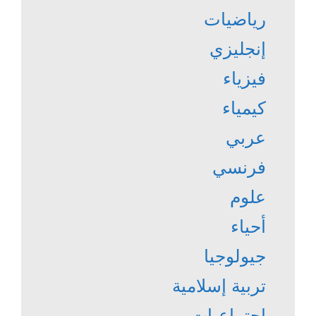
رياضيات
إنجليزي
فيزياء
كيمياء
عربي
فرنسي
علوم
أحياء
جيولوجيا
تربية إسلامية
إجتماعيات