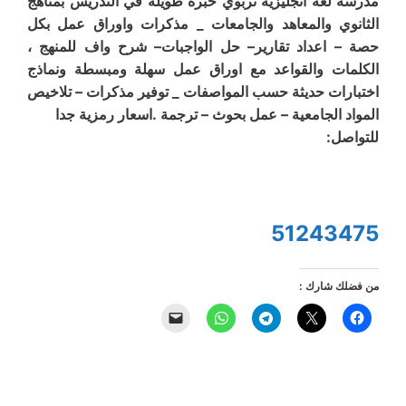
مدرسة لغة انجليزية تربوي خبرة طويلة في التدريس بمناهج
الثانوي والمعاهد والجامعات _ مذكرات واوراق عمل بكل
حصة – اعداد تقارير– حل الواجبات– شرح واف للمنهج ،
الكلمات والقواعد مع اوراق عمل سهلة ومبسطة ونماذج
اختبارات حديثة حسب المواصفات _ توفير مذكرات – تلاخيص
المواد الجامعية – عمل بحوث – ترجمة .اسعار رمزية جدا
للتواصل:
51243475
من فضلك شارك :