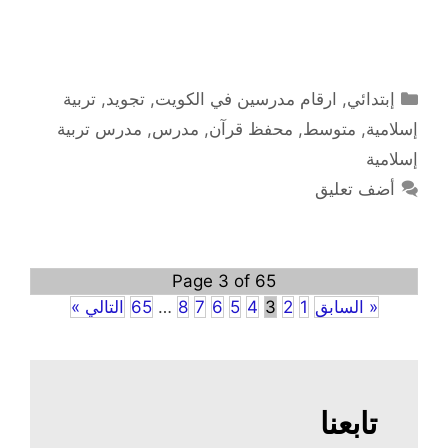
التصنيفات
إبتدائي
,
ارقام مدرسين في الكويت
,
تجويد
,
تربية
إسلامية
,
متوسط
,
محفظ قرآن
,
مدرس
,
مدرس تربية
إسلامية
أضف تعليق
Page 3 of 65
« السابق
1
2
3
4
5
6
7
8
…
65
التالي »
تابعنا