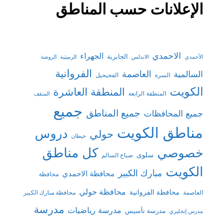
الإعلانات حسب المناطق
الاحمدي
الجهراء
الجابرية
الأحمدي
الاندلس
الرميثية
الروضة
الفروانية
السالمية
العاصمة
السرة
الفحيحيل
الكويت
المنطقة العاشرة
المنطقة الرابعة
المنقف
جميع
جميع المناطق
جميع المحافظات
مناطق الكويت
دروس
حولي
خيطان
كل مناطق
خصوصي
سلوى
صباح السالم
الكويت
مبارك الكبير
محافظة الاحمدي
محافظة
محافظة حولي
محافظة الفروانية
العاصمة
محافظة مبارك الكبير
مدرسة
مدرسة رياضيات
مدرسة تأسيس
مدرس إنجليزي