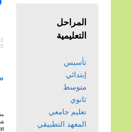
المراحل
التعليمية
تأسيس
إبتدائي
م
متوسط
ثانوي
تعليم جامعي
مد
شر
المعهد التطبيقي
ال