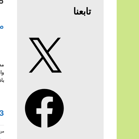
تابعنا
م
X
وا
باذ
Facebook
3
من 