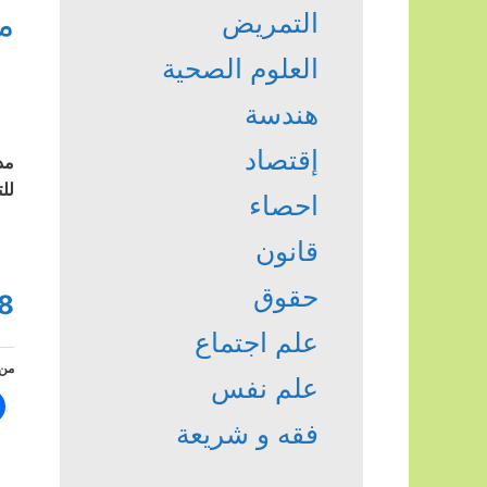
م
التمريض
العلوم الصحية
هندسة
إقتصاد
مد
لل
احصاء
قانون
حقوق
8
علم اجتماع
من 
علم نفس
فقه و شريعة