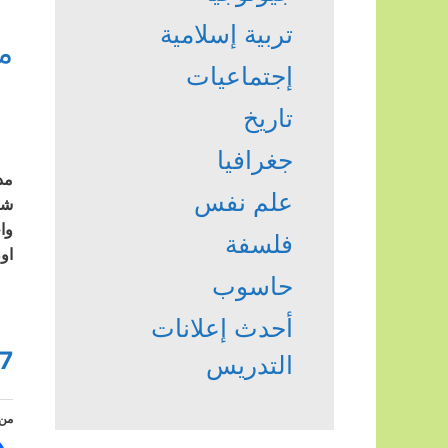
تربية إسلامية
م
إجتماعيات
تاريخ
جغرافيا
مدر
علم نفس
شر
وا
فلسفة
او
حاسوب
أحدث إعلانات
7
التدريس
من 