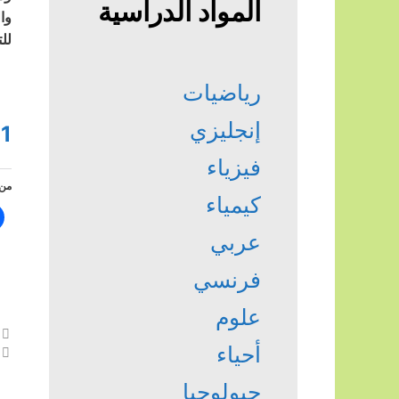
المواد الدراسية
وا
لل
رياضيات
إنجليزي
1
فيزياء
من 
كيمياء
عربي
فرنسي
علوم
أحياء
جيولوجيا