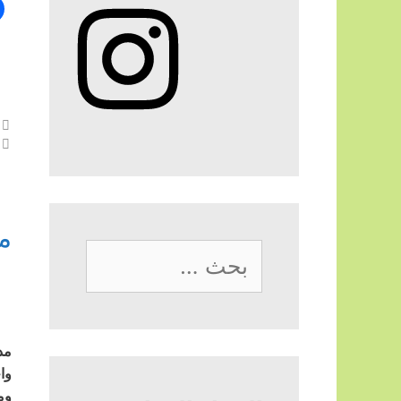
Instagram
م
البحث
عن:
مد
وا
وم