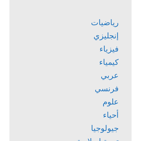
رياضيات
إنجليزي
فيزياء
كيمياء
عربي
فرنسي
علوم
أحياء
جيولوجيا