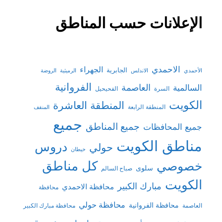
الإعلانات حسب المناطق
الاحمدي
الجهراء
الجابرية
الأحمدي
الاندلس
الرميثية
الروضة
الفروانية
السالمية
العاصمة
السرة
الفحيحيل
الكويت
المنطقة العاشرة
المنطقة الرابعة
المنقف
جميع
جميع المناطق
جميع المحافظات
مناطق الكويت
دروس
حولي
خيطان
كل مناطق
خصوصي
سلوى
صباح السالم
الكويت
مبارك الكبير
محافظة الاحمدي
محافظة
محافظة حولي
محافظة الفروانية
العاصمة
محافظة مبارك الكبير
مدرسة