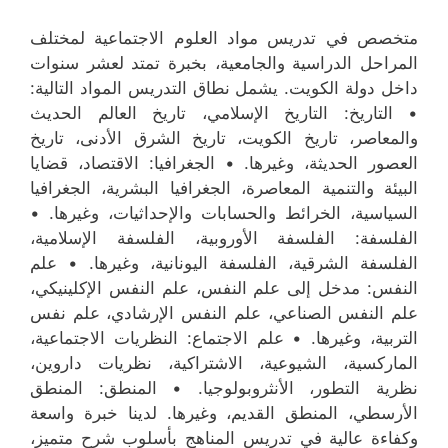
متخصص في تدريس مواد العلوم الاجتماعية لمختلف
المراحل الدراسية والجامعية، بخبرة تمتد لعشر سنوات
داخل دولة الكويت. يشمل نطاق التدريس المواد التالية:
• التاريخ: التاريخ الإسلامي، تاريخ العالم الحديث
والمعاصر، تاريخ الكويت، تاريخ الشرق الأدنى، تاريخ
العصور الحديثة، وغيرها. • الجغرافيا: الاقتصاد، قضايا
البيئة والتنمية المعاصرة، الجغرافيا البشرية، الجغرافيا
السياسية، الخرائط والحسابات والإحداثيات، وغيرها. •
الفلسفة: الفلسفة الأوروبية، الفلسفة الإسلامية،
الفلسفة الشرقية، الفلسفة اليونانية، وغيرها. • علم
النفس: مدخل إلى علم النفس، علم النفس الإكلينيكي،
علم النفس الصناعي، علم النفس الإرشادي، علم نفس
التربية، وغيرها. • علم الاجتماع: النظريات الاجتماعية،
الماركسية، الشيوعية، الاشتراكية، نظريات داروين،
نظرية التطور، الأنثروبولوجيا. • المنطق: المنطق
الأرسطي، المنطق القديم، وغيرها. لدينا خبرة واسعة
وكفاءة عالية في تدريس المناهج بأسلوب شرح متميز،