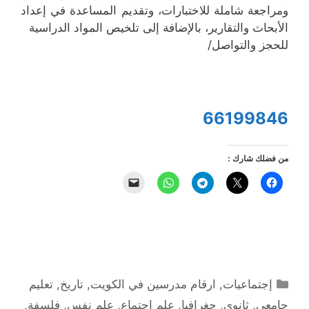
ومراجعة شاملة للاختبارات، وتقديم المساعدة في إعداد
الأبحاث والتقارير، بالإضافة إلى تلخيص المواد الدراسية
للحجز والتواصل/
66199846
من فضلك شارك :
التصنيفات
إجتماعيات
,
ارقام مدرسين في الكويت
,
تاريخ
,
تعليم
جامعي
,
ثانوي
,
جغرافيا
,
علم اجتماع
,
علم نفس
,
فلسفة
,