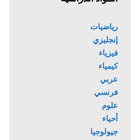
رياضيات
إنجليزي
فيزياء
كيمياء
عربي
فرنسي
علوم
أحياء
جيولوجيا