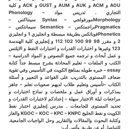
AOU و ACM و AUK و AUM و GUST و ACK و كلية
التجاري . تدريس مواد Phonology –
Morphologyمورفولجي – Syntax سينتاكس –
Pragmaticsبراجمتكس – Semantics سيمانتكس –
Phoneticsفوناتكس بطريقة مبسطة و انجليزي 1 و انجليزي
2 و مقرر 98 99 100 102 112 و إنجليزي كلية الهندسة
123 وغيرها و اختبارات القدرات و اختبارات النفط و الايلتس
و عمل أبحاث و ترجمه جميع النصوص و المواد الدراسية –
الكتب و الملفات – تعليم المحادثة بشرح مبسط جداً كتابة
essay – خبره طويله بمناهج الكويت في التأسيس وفي تقوية
ضعاف المستوى بالتدريب على القواعد و التعبير و أسئلة
الكتاب –تأسيس وتعليم طلاب لديهم صعوبات تعلم – جاهز
بمذكرات و أوراق عمل و ملخصات و نماذج اختبارات و
مراجعات ليلة الاختبار سهلة – إعدادكم لاختبارات القدرات و
تحديد المستوى للجامعات . مدرس إنجليزي اختبار نفط
الكويت و نفط الخليج KGOC – KOC – KPC – KNPC والغاز
وكتابة البحوث والمقالات والتقارير وحل الواجبات الجامعية.
للتواصل أو عن طريق وأتس أب: