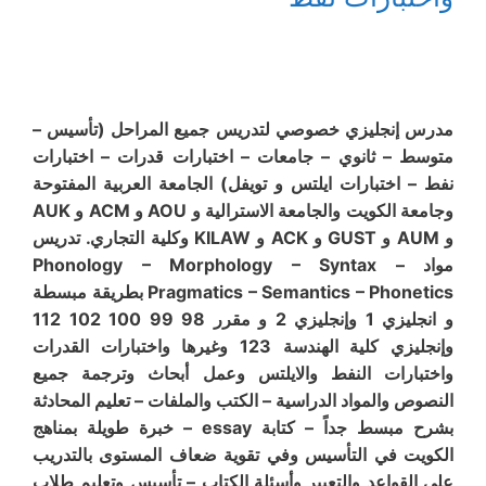
مدرس إنجليزي خصوصي لتدريس جميع المراحل (تأسيس –
متوسط – ثانوي – جامعات – اختبارات قدرات – اختبارات
نفط – اختبارات ايلتس و تويفل) الجامعة العربية المفتوحة
وجامعة الكويت والجامعة الاسترالية و AOU و ACM و AUK
و AUM و GUST و ACK و KILAW وكلية التجاري. تدريس
مواد Phonology – Morphology – Syntax –
Pragmatics – Semantics – Phonetics بطريقة مبسطة
و انجليزي 1 وإنجليزي 2 و مقرر 98 99 100 102 112
وإنجليزي كلية الهندسة 123 وغيرها واختبارات القدرات
واختبارات النفط والايلتس وعمل أبحاث وترجمة جميع
النصوص والمواد الدراسية – الكتب والملفات – تعليم المحادثة
بشرح مبسط جداً – كتابة essay – خبرة طويلة بمناهج
الكويت في التأسيس وفي تقوية ضعاف المستوى بالتدريب
على القواعد والتعبير وأسئلة الكتاب – تأسيس وتعليم طلاب